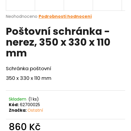
a
j
Průměrné
Neohodnoceno
Podrobnosti hodnocení
í
hodnocení
Poštovní schránka -
produktu
t
je
?
nerez, 350 x 330 x 110
0,0
z
mm
5
hvězdiček.
Schránka poštovní
HLEDAT
350 x 330 x 110 mm
D
o
Skladem
(1 ks)
Kód:
62700025
p
Značka:
Ostatní
o
r
860 Kč
u