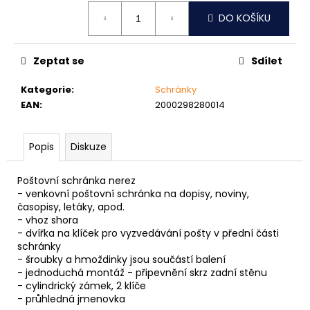
č
Měrná
u
DO KOŠÍKU
cena:
j
e
m
Zeptat se
Sdílet
e
Kategorie
:
Schránky
EAN
:
2000298280014
ŠROUB
DO
KOVU
Popis
Diskuze
SAMOVRTNÝ
TEX
ŠESTIHRANNÁ
Poštovní schránka nerez
HLAVA
- venkovní poštovní schránka na dopisy, noviny,
5,5
časopisy, letáky, apod.
MM
- vhoz shora
1
- dvířka na klíček pro vyzvedávání pošty v přední části
Kč
schránky
- šroubky a hmoždinky jsou součástí balení
- jednoduchá montáž - připevnění skrz zadní stěnu
- cylindrický zámek, 2 klíče
- průhledná jmenovka