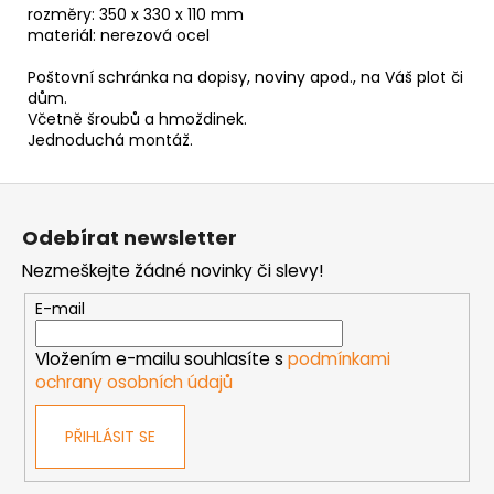
rozměry: 350 x 330 x 110 mm
materiál: nerezová ocel
Poštovní schránka na dopisy, noviny apod., na Váš plot či
dům.
Včetně šroubů a hmoždinek.
Jednoduchá montáž.
Z
á
Odebírat newsletter
p
Nezmeškejte žádné novinky či slevy!
a
t
E-mail
í
Vložením e-mailu souhlasíte s
podmínkami
ochrany osobních údajů
PŘIHLÁSIT SE