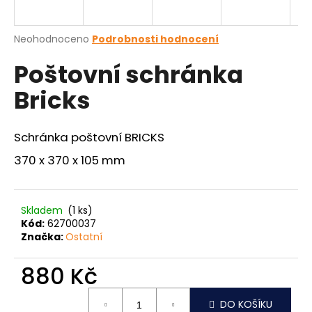
a
j
Průměrné
Neohodnoceno
Podrobnosti hodnocení
í
hodnocení
Poštovní schránka
produktu
t
je
?
Bricks
0,0
z
5
hvězdiček.
Schránka poštovní BRICKS
370 x 370 x 105 mm
HLEDAT
Skladem
(1 ks)
D
Kód:
62700037
o
Značka:
Ostatní
p
o
880 Kč
r
Měrná
u
DO KOŠÍKU
cena: