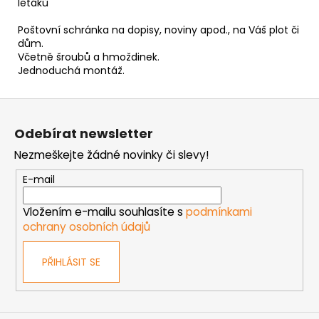
letáků
Poštovní schránka na dopisy, noviny apod., na Váš plot či
dům.
Včetně šroubů a hmoždinek.
Jednoduchá montáž.
Z
á
Odebírat newsletter
p
Nezmeškejte žádné novinky či slevy!
a
t
E-mail
í
Vložením e-mailu souhlasíte s
podmínkami
ochrany osobních údajů
PŘIHLÁSIT SE