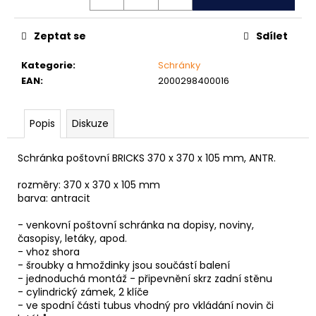
č
u
j
Zeptat se
Sdílet
e
m
Kategorie
:
Schránky
e
EAN
:
2000298400016
NÝT
Popis
Diskuze
TRHACÍ
PRŮMĚR
NÝTU
Schránka poštovní BRICKS 370 x 370 x 105 mm, ANTR.
6MM
AL/ST
rozměry: 370 x 370 x 105 mm
barva: antracit
1,50
Kč
- venkovní poštovní schránka na dopisy, noviny,
časopisy, letáky, apod.
- vhoz shora
- šroubky a hmoždinky jsou součástí balení
- jednoduchá montáž - připevnění skrz zadní stěnu
- cylindrický zámek, 2 klíče
- ve spodní části tubus vhodný pro vkládání novin či