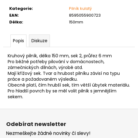
č
u
Kategorie
:
Pilník kulatý
j
EAN
:
8595055900723
e
Délka
:
150mm
m
e
Popis
Diskuze
VRUT
Kruhový pilník, délka 150 mm, sek 2, průřez 6 mm
ZAPUŠTĚNÁ
Pro běžné potřeby pilování v domácnostech,
HLAVA
zámečnických dílnách, výrobě atd.
PRŮMĚR
Mají křížový sek. Tvar a hrubost pilníku závisí na typu
6MM
práce a požadovaném výsledku.
0,60
Obecně platí, čím hrubší sek, tím větší úbytek materiálu.
Kč
Pro hladší povrch by se měl volit pilník s jemnějším
sekem.
Z
á
Odebírat newsletter
p
Nezmeškejte žádné novinky či slevy!
a