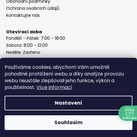
Obchodní podmínky
Ochrana osobních údajů
Kontaktujte nás
Otevírací doba
Pondělí - Pátek: 7:00 - 18:00
Sobota: 8:00 - 12:00
Neděle: Zavřeno
Používáme cookies, abychom Vám umožnili
pohodlné prohlížení webu a díky analýze provozu
webu neustále zlepšovali jeho funkce, výkon a
Instagram
použitelnost.
Více informací
Nastavení
Vytvořil Shoptet
Copyright 2026
ABC Železářství Honzek
. Všechna práva
Zobrazit
Souhlasím
vyhrazena.
N