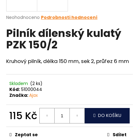
a
j
Průměrné
Neohodnoceno
Podrobnosti hodnocení
í
hodnocení
Pilník dílenský kulatý
produktu
t
je
?
PZK 150/2
0,0
z
5
hvězdiček.
Kruhový pilník, délka 150 mm, sek 2, průřez 6 mm
HLEDAT
Skladem
(2 ks)
Kód:
51000044
Značka:
Ajax
D
o
p
115 Kč
DO KOŠÍKU
o
Měrná
r
cena:
u
Zeptat se
Sdílet