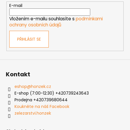
t
E-mail
í
Vložením e-mailu souhlasíte s
podmínkami
ochrany osobních údajů
PŘIHLÁSIT SE
Kontakt
eshop
@
honzek.cz
E-shop (7:00-12:30) +420739243643
Prodejna +420739680644
Koukněte na náš Facebook
zelezarstvi.honzek