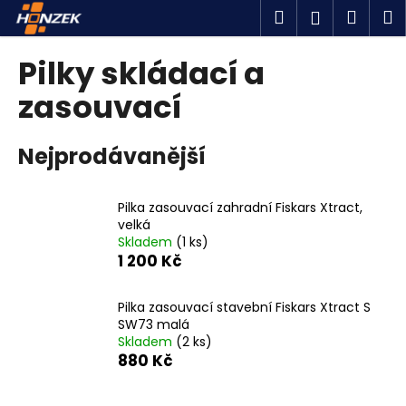
K
Přejít
Hledat
Náku
M
Přihlášen
na
o
obsah
Zpět
Zpět
košík
š
Pilky skládací a
í
C
zasouvací
k
o
p
Nejprodávanější
o
t
Pilka zasouvací zahradní Fiskars Xtract,
ř
velká
e
Skladem
(1 ks)
b
1 200 Kč
u
j
Pilka zasouvací stavební Fiskars Xtract S
SW73 malá
e
Skladem
(2 ks)
t
880 Kč
e
n