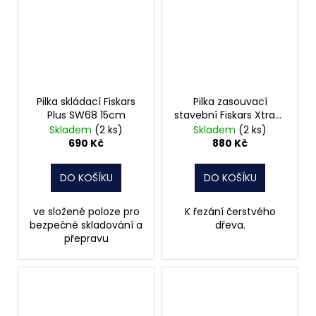
Pilka skládací Fiskars
Pilka zasouvací
Plus SW68 15cm
stavební Fiskars Xtract
S SW73 malá
Skladem
(2 ks)
Skladem
(2 ks)
690 Kč
880 Kč
DO KOŠÍKU
DO KOŠÍKU
ve složené poloze pro
K řezání čerstvého
bezpečné skladování a
dřeva.
přepravu