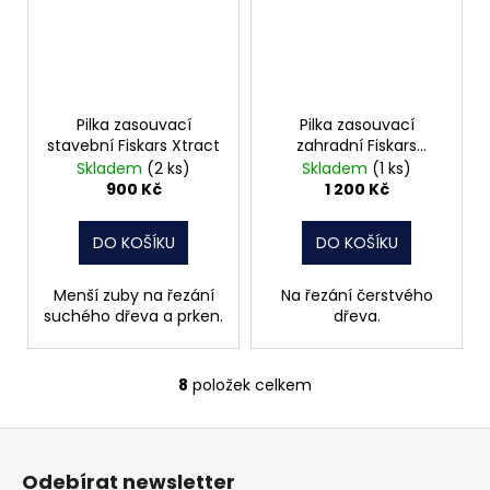
Pilka zasouvací
Pilka zasouvací
stavební Fiskars Xtract
zahradní Fiskars
Xtract, velká
Skladem
(2 ks)
Skladem
(1 ks)
900 Kč
1 200 Kč
DO KOŠÍKU
DO KOŠÍKU
Menší zuby na řezání
Na řezání čerstvého
suchého dřeva a prken.
dřeva.
8
položek celkem
O
v
Z
l
á
á
Odebírat newsletter