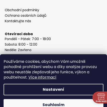
Obchodní podmínky
Ochrana osobních údajů
Kontaktujte nás
Otevírací doba
Pondělí - Pátek: 7:00 - 18:00
Sobota: 8:00 - 12:00
Neděle: Zavřeno
Používáme cookies, abychom Vám umožnili
pohodlné prohlížení webu a díky analýze provozu
webu neustále zlepšovali jeho funkce, výkon a
Instagram
použitelnost.
Více informací
Nastavení
Vytvořil Shoptet
Copyright 2026
ABC Železářství Honzek
. Všechna práva
Zobrazit
Souhlasím
vyhrazena.
N