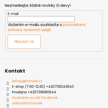
d
p
a
Nezmeškejte žádné novinky či slevy!
a
c
t
E-mail
í
í
p
Vložením e-mailu souhlasíte s
podmínkami
r
ochrany osobních údajů
v
k
PŘIHLÁSIT SE
y
v
ý
p
i
s
Kontakt
u
eshop
@
honzek.cz
E-shop (7:00-12:30) +420739243643
Prodejna +420739680644
Koukněte na náš Facebook
zelezarstvi.honzek