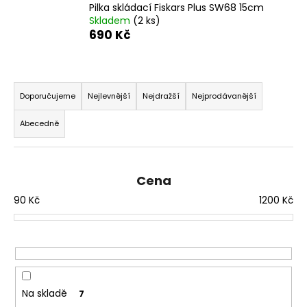
Pilka skládací Fiskars Plus SW68 15cm
a
Skladem
(2 ks)
j
690 Kč
í
t
Ř
?
a
Doporučujeme
Nejlevnější
Nejdražší
Nejprodávanější
z
Abecedně
e
n
HLEDAT
í
Cena
p
90
Kč
1200
Kč
r
D
o
o
d
p
u
o
k
r
t
u
Na skladě
7