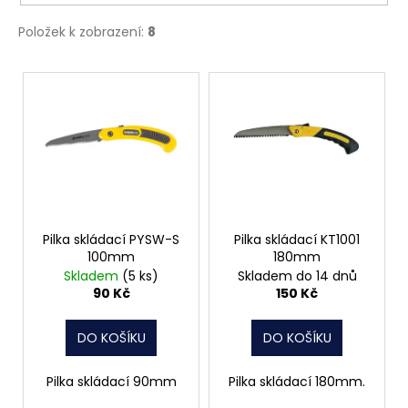
č
ů
u
Položek k zobrazení:
8
j
e
V
m
ý
e
p
i
MATICE
s
ŠESTIHRANNÁ
PŘESNÁ
p
POZINK
r
0,10
o
Pilka skládací PYSW-S
Pilka skládací KT1001
Kč
100mm
180mm
d
Skladem
(5 ks)
Skladem do 14 dnů
u
90 Kč
150 Kč
k
t
DO KOŠÍKU
DO KOŠÍKU
ů
Pilka skládací 90mm
Pilka skládací 180mm.