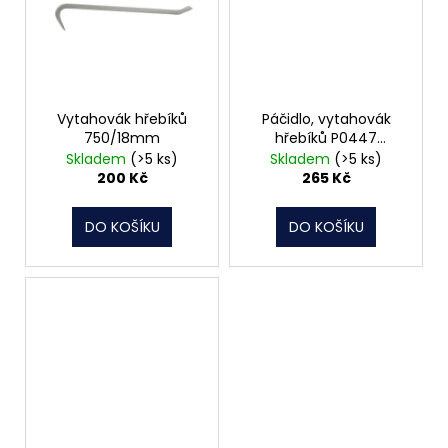
Vytahovák hřebíků
Páčidlo, vytahovák
750/18mm
hřebíků P0447
1000x20mm
Skladem
(>5 ks)
Skladem
(>5 ks)
200 Kč
265 Kč
DO KOŠÍKU
DO KOŠÍKU