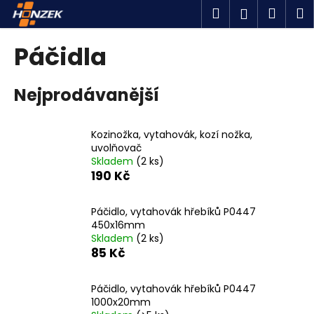
K
Přejít
Hledat
Náku
M
Přihlášen
na
o
obsah
Zpět
Zpět
košík
š
Páčidla
í
C
k
Nejprodávanější
o
p
o
Kozinožka, vytahovák, kozí nožka,
t
uvolňovač
Skladem
(2 ks)
ř
190 Kč
e
b
Páčidlo, vytahovák hřebíků P0447
u
450x16mm
j
Skladem
(2 ks)
85 Kč
e
t
Páčidlo, vytahovák hřebíků P0447
e
1000x20mm
n