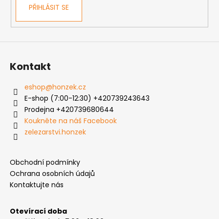
PŘIHLÁSIT SE
y
v
ý
p
i
s
Kontakt
u
eshop
@
honzek.cz
E-shop (7:00-12:30) +420739243643
Prodejna +420739680644
Koukněte na náš Facebook
zelezarstvi.honzek
Obchodní podmínky
Ochrana osobních údajů
Kontaktujte nás
Otevírací doba