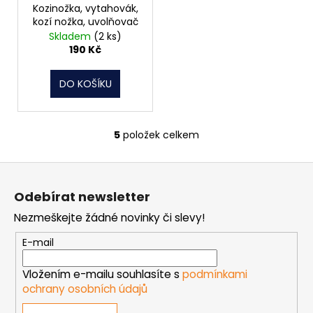
Kozinožka, vytahovák,
kozí nožka, uvolňovač
Skladem
(2 ks)
190 Kč
DO KOŠÍKU
5
položek celkem
O
v
Z
l
á
á
Odebírat newsletter
d
p
a
Nezmeškejte žádné novinky či slevy!
a
c
t
E-mail
í
í
p
Vložením e-mailu souhlasíte s
podmínkami
r
ochrany osobních údajů
v
k