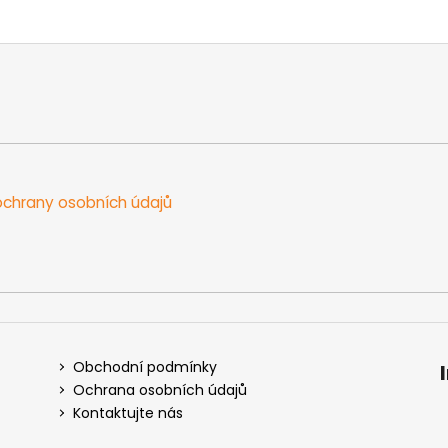
v
l
á
d
a
c
í
p
r
chrany osobních údajů
v
k
y
v
ý
p
i
s
Obchodní podmínky
u
Ochrana osobních údajů
Kontaktujte nás