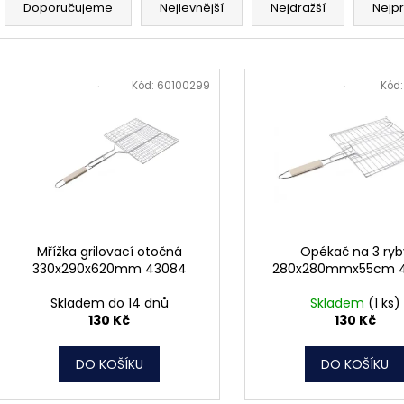
MATICE ŠESTIHRANNÁ PRODLOUŽENÁ
PODLOŽKA PÉR
a
Doporučujeme
Nejlevnější
Nejdražší
Nejp
POZINK
0,10 Kč
z
1,50 Kč
e
V
n
ý
Kód:
60100299
Kód
í
p
p
i
r
s
o
p
d
r
u
o
k
d
Mřížka grilovací otočná
Opékač na 3 ryb
t
330x290x620mm 43084
280x280mmx55cm 
u
ů
k
Skladem do 14 dnů
Skladem
(1 ks)
t
130 Kč
130 Kč
ů
DO KOŠÍKU
DO KOŠÍKU