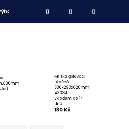
Hledat
Přihlášení
Nákupní
Výhodné sety
Kontakty
košík
Mřížka grilovací
by
otočná
m,600mm
330x290x620mm
4 ks)
43084
Skladem do 14
dnů
130 Kč
Následující