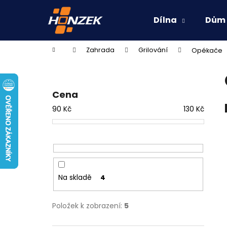
K
Přejít
na
o
Dílna
Dům
obsah
Zpět
Zpět
š
do
do
í
Domů
Zahrada
Grilování
Opékače
k
obchodu
obchodu
P
o
s
Cena
t
90
Kč
130
Kč
r
a
n
n
í
Na skladě
4
p
a
Položek k zobrazení:
5
n
e