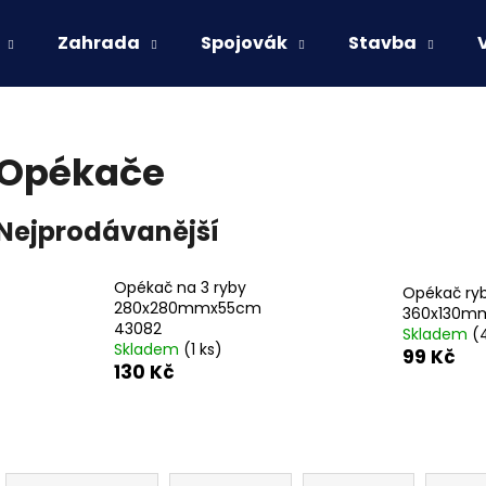
Zahrada
Spojovák
Stavba
Co potřebujete najít?
Opékače
HLEDAT
Nejprodávanější
Opékač na 3 ryby
Doporučujeme
Opékač ry
280x280mmx55cm
360x130m
43082
Skladem
(
Skladem
(1 ks)
99 Kč
130 Kč
Ř