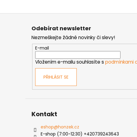
Z
á
Odebírat newsletter
p
Nezmeškejte žádné novinky či slevy!
a
t
E-mail
í
Vložením e-mailu souhlasíte s
podmínkami o
PŘIHLÁSIT SE
Kontakt
eshop
@
honzek.cz
E-shop (7:00-12:30) +420739243643