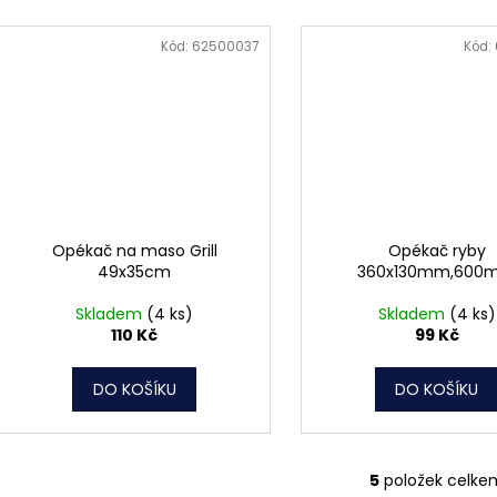
Kód:
62500037
Kód:
Opékač na maso Grill
Opékač ryby
49x35cm
360x130mm,600
Skladem
(4 ks)
Skladem
(4 ks)
110 Kč
99 Kč
DO KOŠÍKU
DO KOŠÍKU
5
položek celke
O