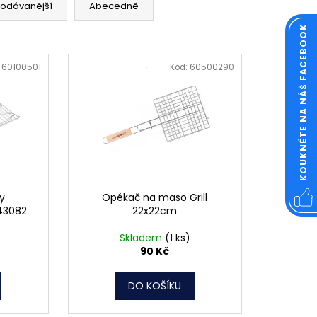
OVÁ ČTVERCOVÁ NEREZ
rodávanější
Abecedně
KOUKNĚTE NA NÁŠ FACEBOOK
:
60100501
Kód:
60500290
y
Opékač na maso Grill
43082
22x22cm
Skladem
(1 ks)
90 Kč
DO KOŠÍKU