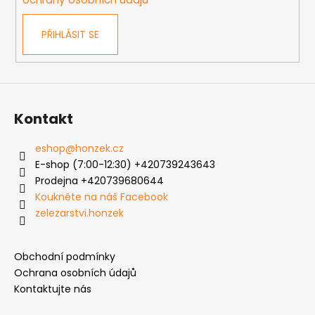
v
k
PŘIHLÁSIT SE
y
v
ý
p
i
s
Kontakt
u
eshop
@
honzek.cz
E-shop (7:00-12:30) +420739243643
Prodejna +420739680644
Koukněte na náš Facebook
zelezarstvi.honzek
Obchodní podmínky
Ochrana osobních údajů
Kontaktujte nás