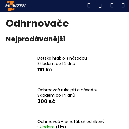
K
Přejít
Hledat
Náku
M
Přihlášen
na
o
obsah
Zpět
Zpět
košík
š
Odhrnovače
í
C
k
Nejprodávanější
o
p
o
Dětské hrablo s násadou
t
Skladem do 14 dnů
ř
110 Kč
e
b
u
Odhrnovač rukojetí a násadou
Skladem do 14 dnů
j
300 Kč
e
t
e
Odhrnovač + smeták chodníkový
n
Skladem
(1 ks)