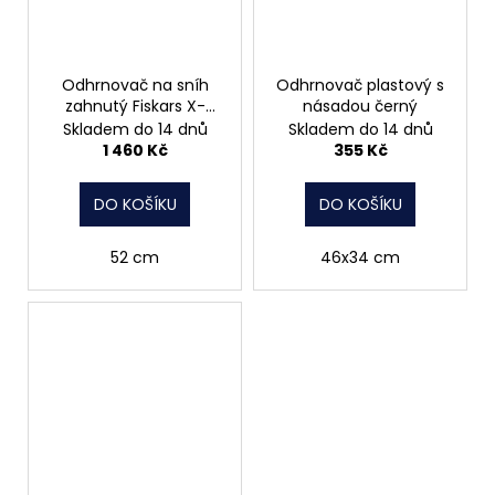
Odhrnovač na sníh
Odhrnovač plastový s
zahnutý Fiskars X-
násadou černý
seriesTM
Skladem do 14 dnů
Skladem do 14 dnů
1 460 Kč
355 Kč
DO KOŠÍKU
DO KOŠÍKU
52 cm
46x34 cm