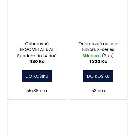
Odhrnovač
Odhrnovač na sníh
ERGOMETAL s AL
Fiskars X-series
násadou vyhnutou
Skladem do 14 dnů
Skladem
(2 ks)
430 Kč
1 320 Kč
DO KOŠÍKU
DO KOŠÍKU
55x38 cm
53 cm