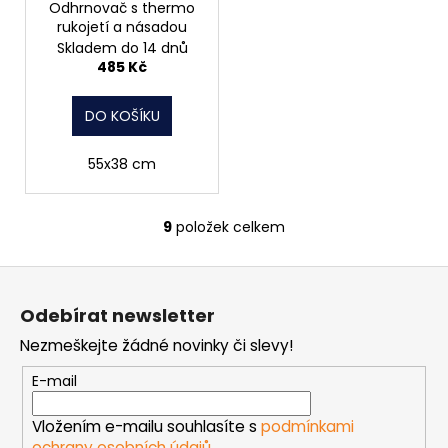
Odhrnovač s thermo
rukojetí a násadou
Skladem do 14 dnů
485 Kč
DO KOŠÍKU
55x38 cm
9
položek celkem
O
v
Z
l
á
á
Odebírat newsletter
d
p
a
Nezmeškejte žádné novinky či slevy!
a
c
t
E-mail
í
í
p
Vložením e-mailu souhlasíte s
podmínkami
r
ochrany osobních údajů