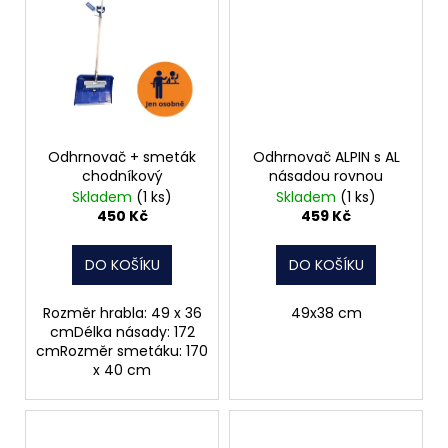
Odhrnovač + smeták
Odhrnovač ALPIN s AL
chodníkový
násadou rovnou
Skladem
(1 ks)
Skladem
(1 ks)
450 Kč
459 Kč
DO KOŠÍKU
DO KOŠÍKU
Rozměr hrabla: 49 x 36
49x38 cm
cmDélka násady: 172
cmRozměr smetáku: 170
x 40 cm