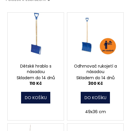
č
u
V
j
e
ý
m
p
e
i
s
MATICE
p
ŠESTIHRANNÁ
r
PRODLOUŽENÁ
POZINK
o
Dětské hrablo s
Odhrnovač rukojetí a
násadou
násadou
1,50
d
Kč
Skladem do 14 dnů
Skladem do 14 dnů
u
110 Kč
300 Kč
k
t
DO KOŠÍKU
DO KOŠÍKU
ů
49x36 cm