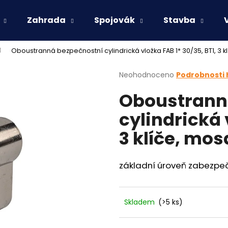
Zahrada
Spojovák
Stavba
Oboustranná bezpečnostní cylindrická vložka FAB 1* 30/35, BT1, 3 k
Co potřebujete najít?
Průměrné
Neohodnoceno
Podrobnosti
hodnocení
Oboustrann
produktu
HLEDAT
je
cylindrická 
0,0
z
3 klíče, mos
5
Doporučujeme
hvězdiček.
základní úroveň zabezpe
Skladem
(>5 ks)