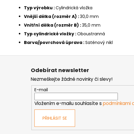
Typ výrobku
:
Cylindrická vložka
Vnější délka (rozměr A)
:
30,0 mm
Vnitřní délka (rozměr B)
:
35,0 mm
Typ cylindrické vložky
:
Oboustranná
Barva/povrchová úprava
:
Saténový nikl
Z
á
Odebírat newsletter
p
Nezmeškejte žádné novinky či slevy!
a
t
E-mail
í
Vložením e-mailu souhlasíte s
podmínkami o
PŘIHLÁSIT SE