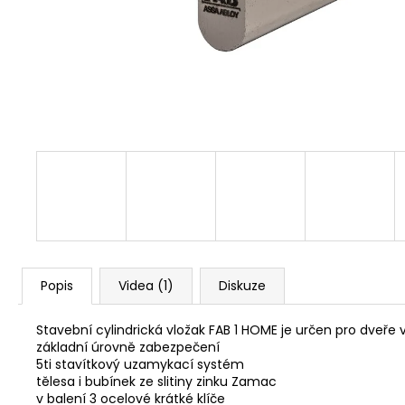
NÝT DUTÝ DVOJDÍLNÝ 3,5X10 NIKL
2 Kč
Popis
Videa (1)
Diskuze
Stavební cylindrická vložak FAB 1 HOME je určen pro dveř
základní úrovně zabezpečení
5ti stavítkový uzamykací systém
tělesa i bubínek ze slitiny zinku Zamac
v balení 3 ocelové krátké klíče