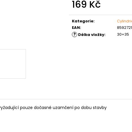
169 Kč
MATICE ŠESTIHRANNÁ PRODLOUŽENÁ
PODLOŽKA PÉR
POZINK
0,10 Kč
Měrná
1,50 Kč
cena:
Kategorie
:
Cylindri
EAN
:
859272
?
30+35
Délka vložky
:
e vyžadující pouze dočasné uzamčení po dobu stavby