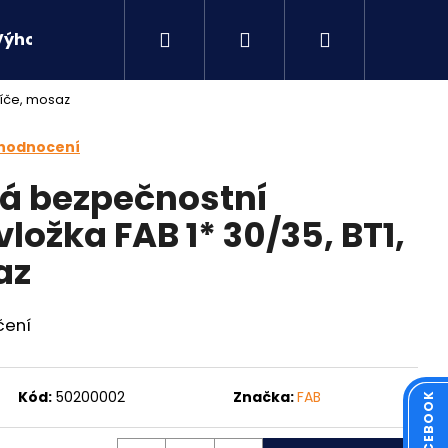
Hledat
Přihlášení
Nákupní
Výhodné sety
Kontakty
líče, mosaz
košík
 hodnocení
á bezpečnostní
vložka FAB 1* 30/35, BT1,
az
čení
Následující
Kód:
50200002
Značka:
FAB