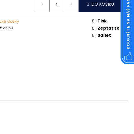
KOUKNĚTE NA NÁŠ FACEBOOK
OVÁ ČTVERCOVÁ NEREZ
DO KOŠÍKU
Tisk
cké vložky
1522159
Zeptat se
Sdílet