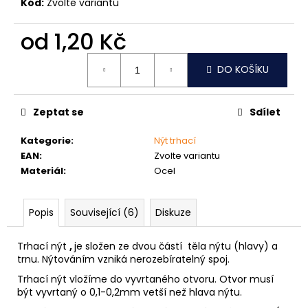
č
Kód:
Zvolte variantu
u
j
od
1,20 Kč
e
Měrná
m
DO KOŠÍKU
cena:
e
Zeptat se
Sdílet
NÝT
TRHACÍ
S
Kategorie
:
Nýt trhací
VELKOU
EAN
:
Zvolte variantu
HLAVOU
Materiál
:
Ocel
PRŮMĚR
NÝTU
4MM
AL/ST
Popis
Související (6)
Diskuze
1
Kč
Trhací nýt
,
je složen ze dvou částí těla nýtu (hlavy) a
trnu. Nýtováním vzniká nerozebíratelný spoj.
Trhací nýt vložíme do vyvrtaného otvoru. Otvor musí
být vyvrtaný o 0,1-0,2mm vetší než hlava nýtu.