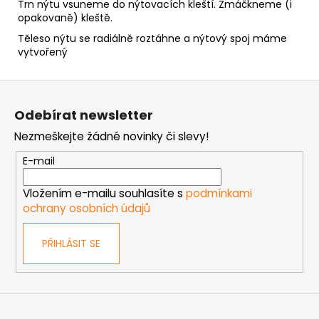
Trn nýtu vsuneme do nýtovacích kleští. Zmáčkneme (i
opakovaně) kleště.
Těleso nýtu se radiálně roztáhne a nýtový spoj máme
vytvořený
Z
á
Odebírat newsletter
p
Nezmeškejte žádné novinky či slevy!
a
t
E-mail
í
Vložením e-mailu souhlasíte s
podmínkami
ochrany osobních údajů
PŘIHLÁSIT SE