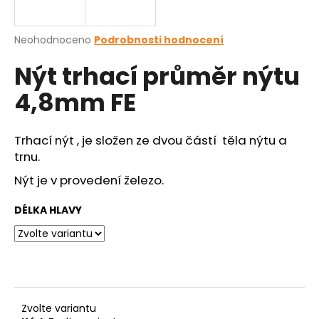
a
j
Průměrné
Neohodnoceno
Podrobnosti hodnocení
í
hodnocení
Nýt trhací průměr nýtu
produktu
t
je
?
4,8mm FE
0,0
z
5
hvězdiček.
Trhací nýt , je složen ze dvou částí těla nýtu a
trnu.
HLEDAT
Nýt je v provedení železo.
DÉLKA HLAVY
D
o
p
o
r
u
Zvolte variantu