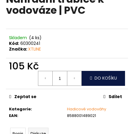
je
a
vodováze | PVC
0,0
z
j
5
í
hvězdiček.
t
?
Skladem
(4 ks)
Kód:
60300241
Značka:
XTLINE
105 Kč
HLEDAT
Měrná
DO KOŠÍKU
cena:
D
Zeptat se
Sdílet
o
p
Kategorie
:
Hadicové vodováhy
o
EAN
:
8588001489021
r
u
Popis
Diskuze