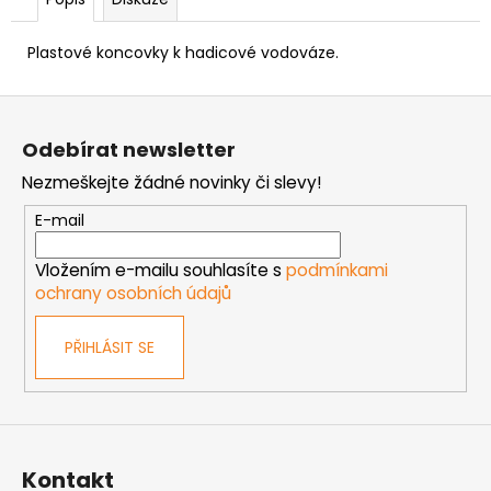
č
u
j
Plastové koncovky k hadicové vodováze.
e
m
Z
e
á
Odebírat newsletter
p
Nezmeškejte žádné novinky či slevy!
MATICE
a
ŠESTIHRANNÁ
t
E-mail
PŘESNÁ
POZINK
í
Vložením e-mailu souhlasíte s
podmínkami
0,10
Kč
ochrany osobních údajů
PŘIHLÁSIT SE
Kontakt