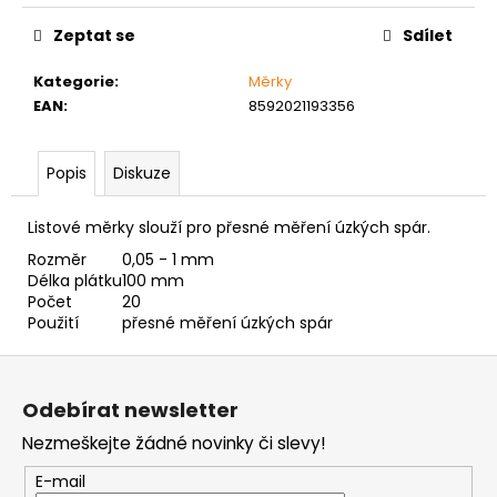
č
cena:
u
Zeptat se
Sdílet
j
e
Kategorie
:
Měrky
m
EAN
:
8592021193356
e
Popis
Diskuze
NÝT
DUTÝ
DVOJDÍLNÝ
Listové měrky slouží pro přesné měření úzkých spár.
3,5X10
Rozměr
0,05 - 1 mm
NIKL
Délka plátku
100 mm
2
Počet
20
Kč
Použití
přesné měření úzkých spár
Z
á
Odebírat newsletter
p
Nezmeškejte žádné novinky či slevy!
a
t
E-mail