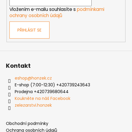
í
Vložením e-mailu souhlasíte s
podmínkami
ochrany osobních údajů
PŘIHLÁSIT SE
Kontakt
eshop
@
honzek.cz
E-shop (7:00-12:30) +420739243643
Prodejna +420739680644
Koukněte na náš Facebook
zelezarstvi.honzek
Obchodní podmínky
Ochrana osobních údajů