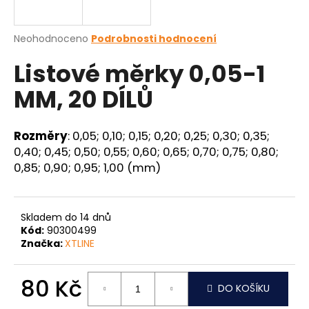
a
j
Průměrné
Neohodnoceno
Podrobnosti hodnocení
í
hodnocení
Listové měrky 0,05-1
produktu
t
je
?
MM, 20 DÍLŮ
0,0
z
5
hvězdiček.
Rozměry
: 0,05; 0,10; 0,15; 0,20; 0,25; 0,30; 0,35;
0,40; 0,45; 0,50; 0,55; 0,60; 0,65; 0,70; 0,75; 0,80;
HLEDAT
0,85; 0,90; 0,95; 1,00 (mm)
Skladem do 14 dnů
D
Kód:
90300499
o
Značka:
XTLINE
p
o
r
80 Kč
DO KOŠÍKU
u
Měrná