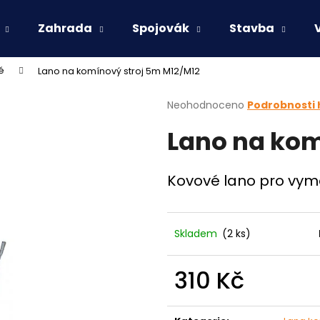
Zahrada
Spojovák
Stavba
é
Lano na komínový stroj 5m M12/M12
Co potřebujete najít?
Průměrné
Neohodnoceno
Podrobnosti
hodnocení
Lano na kom
produktu
HLEDAT
je
0,0
z
Kovové lano pro vym
5
Doporučujeme
hvězdiček.
Skladem
(2 ks)
310 Kč
Měrná
cena: