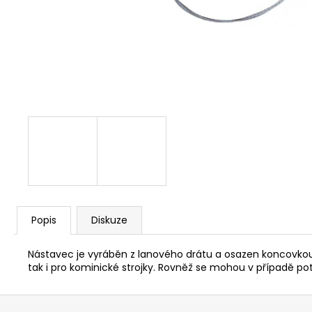
NÝT DUTÝ DVOJDÍLNÝ 3,5X10 NIKL
2 Kč
Popis
Diskuze
Nástavec je vyráběn z lanového drátu a osazen koncovkou 
tak i pro kominické strojky. Rovněž se mohou v případě 
Z