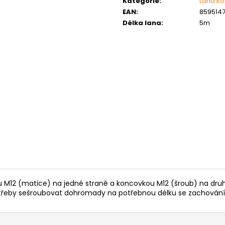
Kategorie
:
Lana k
MATICE ŠESTIHRANNÁ PRODLOUŽENÁ
PODLOŽKA PÉR
POZINK
EAN
:
8595147
0,10 Kč
Délka lana
:
5m
1,50 Kč
M12 (matice) na jedné straně a koncovkou M12 (šroub) na druhé s
potřeby sešroubovat dohromady na potřebnou délku se zachování