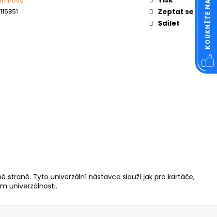
omínové
OVÁ ČTVERCOVÁ NEREZ
115851
Zeptat se
Sdílet
traně. Tyto univerzální nástavce slouží jak pro kartáče,
m univerzálnosti.