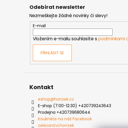
á
Odebírat newsletter
p
Nezmeškejte žádné novinky či slevy!
a
t
E-mail
í
Vložením e-mailu souhlasíte s
podmínkami o
PŘIHLÁSIT SE
Kontakt
eshop
@
honzek.cz
E-shop (7:00-12:30) +420739243643
Prodejna +420739680644
Koukněte na náš Facebook
zelezarstvi.honzek