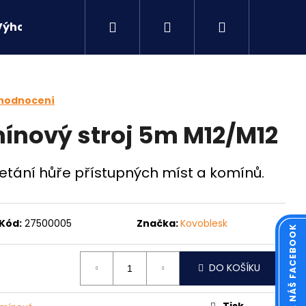
Hledat
Přihlášení
Nákupní
Výhodné sety
Kontakty
košík
 hodnocení
ínový stroj 5m M12/M12
etání hůře přístupných míst a komínů.
Kód:
27500005
Značka:
Kovoblesk
KOUKNĚTE NA NÁŠ FACEBOOK
Následující
DO KOŠÍKU
Tisk