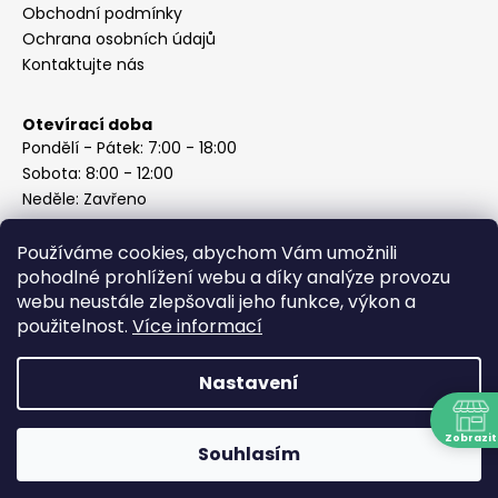
Obchodní podmínky
Ochrana osobních údajů
Kontaktujte nás
Otevírací doba
Pondělí - Pátek: 7:00 - 18:00
Sobota: 8:00 - 12:00
Neděle: Zavřeno
Používáme cookies, abychom Vám umožnili
pohodlné prohlížení webu a díky analýze provozu
webu neustále zlepšovali jeho funkce, výkon a
Instagram
použitelnost.
Více informací
Nastavení
Vytvořil Shoptet
Copyright 2026
ABC Železářství Honzek
. Všechna práva
Zobrazit
Souhlasím
vyhrazena.
N