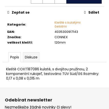
č
u
j
Zeptat se
Sdílet
e
m
Kleště s kulatými
Kategorie
:
čelistmi
e
EAN
:
4035300917143
Značka
:
CONNEX
NÝT
velikost kleští
:
120mm
DUTÝ
DVOJDÍLNÝ
3,5X10
Popis
Diskuze
NIKL
2
Kč
Kleště COXT187086 kulaté, s dvojitou pružinou, 2
komponentní rukojeť, testováno TÜV Süd/GS Rozměry:
0,17 x 0,08 x 0,015 m
Z
á
Odebírat newsletter
p
Nezmeškejte žádné novinky či slevy!