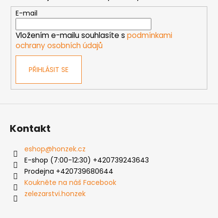
a
t
E-mail
í
Vložením e-mailu souhlasíte s
podmínkami
ochrany osobních údajů
PŘIHLÁSIT SE
Kontakt
eshop
@
honzek.cz
E-shop (7:00-12:30) +420739243643
Prodejna +420739680644
Koukněte na náš Facebook
zelezarstvi.honzek