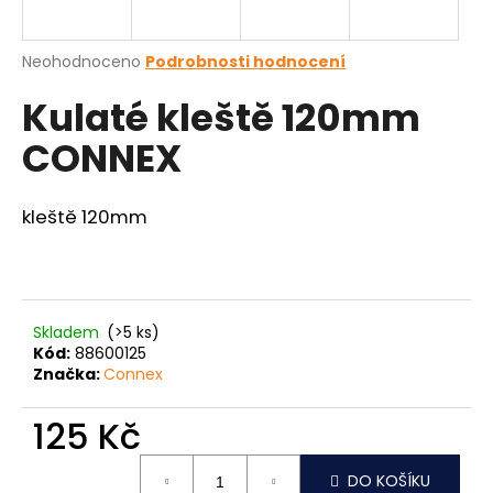
a
j
Průměrné
Neohodnoceno
Podrobnosti hodnocení
í
hodnocení
Kulaté kleště 120mm
produktu
t
je
?
CONNEX
0,0
z
5
hvězdiček.
kleště 120mm
HLEDAT
Skladem
(>5 ks)
D
Kód:
88600125
o
Značka:
Connex
p
o
125 Kč
r
Měrná
u
DO KOŠÍKU
cena: