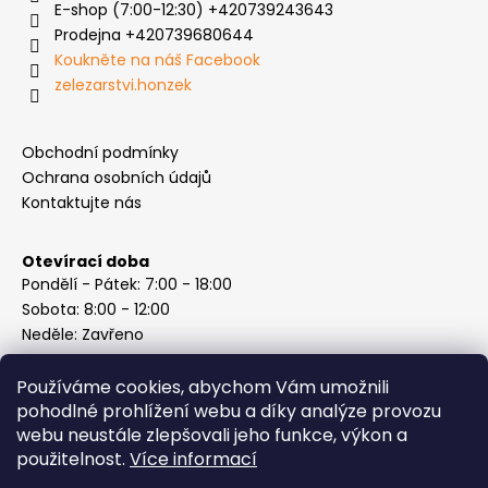
E-shop (7:00-12:30) +420739243643
Prodejna +420739680644
Koukněte na náš Facebook
zelezarstvi.honzek
Obchodní podmínky
Ochrana osobních údajů
Kontaktujte nás
Otevírací doba
Pondělí - Pátek: 7:00 - 18:00
Sobota: 8:00 - 12:00
Neděle: Zavřeno
Používáme cookies, abychom Vám umožnili
pohodlné prohlížení webu a díky analýze provozu
webu neustále zlepšovali jeho funkce, výkon a
Instagram
použitelnost.
Více informací