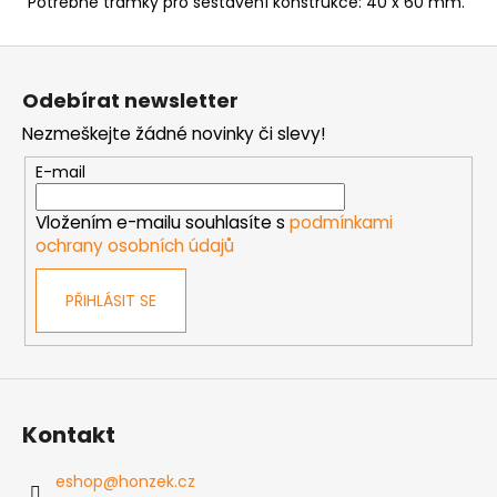
Potřebné trámky pro sestavení konstrukce: 40 x 60 mm.
Z
á
Odebírat newsletter
p
Nezmeškejte žádné novinky či slevy!
a
t
E-mail
í
Vložením e-mailu souhlasíte s
podmínkami
ochrany osobních údajů
PŘIHLÁSIT SE
Kontakt
eshop
@
honzek.cz