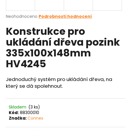
a
j
Průměrné
Neohodnoceno
Podrobnosti hodnocení
í
hodnocení
Konstrukce pro
produktu
t
je
?
ukládání dřeva pozink
0,0
z
335x100x148mm
5
hvězdiček.
HV4245
HLEDAT
Jednoduchý systém pro ukládání dřeva, na
který se dá spolehnout.
D
o
p
Skladem
(3 ks)
o
Kód:
88300010
r
Značka:
Connex
u