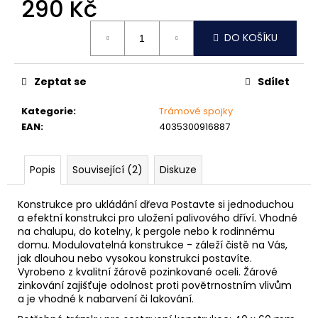
č
290 Kč
u
Měrná
j
DO KOŠÍKU
cena:
e
m
e
Zeptat se
Sdílet
Kategorie
:
Trámové spojky
NÝT
EAN
:
4035300916887
TRHACÍ
PRŮMĚR
NÝTU
6MM
Popis
Související (2)
Diskuze
AL/ST
1,50
Konstrukce pro ukládání dřeva Postavte si jednoduchou
Kč
a efektní konstrukci pro uložení palivového dříví. Vhodné
na chalupu, do kotelny, k pergole nebo k rodinnému
domu. Modulovatelná konstrukce - záleží čistě na Vás,
jak dlouhou nebo vysokou konstrukci postavíte.
Vyrobeno z kvalitní žárově pozinkované oceli. Žárové
zinkování zajišťuje odolnost proti povětrnostním vlivům
a je vhodné k nabarvení či lakování.