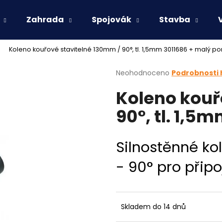
Zahrada
Spojovák
Stavba
Koleno kouřové stavitelné 130mm / 90°, tl. 1,5mm 3011686
+ malý po
Co potřebujete najít?
Průměrné
Neohodnoceno
Podrobnosti
hodnocení
Koleno kouř
produktu
HLEDAT
je
90°, tl. 1,5
0,0
z
5
Doporučujeme
hvězdiček.
Silnostěnné ko
- 90° pro přip
Skladem do 14 dnů