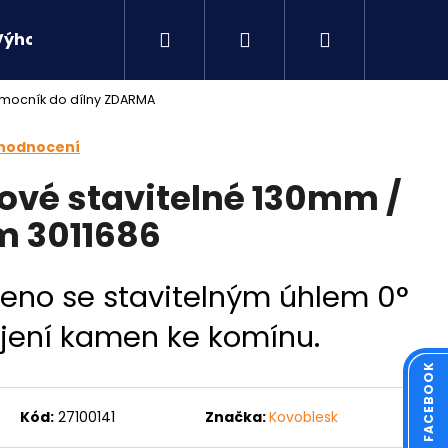
Hledat
Přihlášení
Nákupní
Výhodné sety
Kontakty
mocník do dílny ZDARMA
košík
 hodnocení
ové stavitelné 130mm /
mm 3011686
leno se stavitelným úhlem 0°
ojení kamen ke komínu.
Následující
Kód:
27100141
Značka:
Kovoblesk