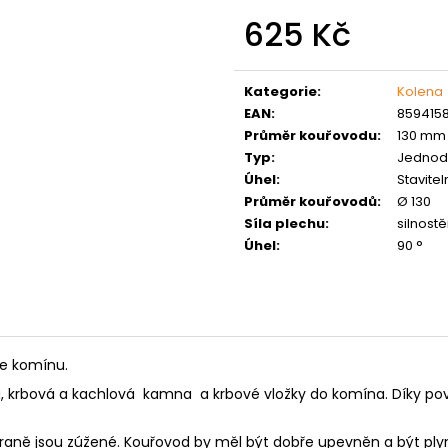
MATICE ŠESTIHRANNÁ PRODLOUŽENÁ
PODLOŽKA PÉR
POZINK
625 Kč
0,10 Kč
1,50 Kč
Měrná
cena:
Kategorie
:
Kolena
EAN
:
859415
Průměr kouřovodu
:
130 mm
Typ
:
Jednod
Úhel
:
Stavitel
Průměr kouřovodů
:
Ø 130
Síla plechu
:
silnost
Úhel
:
90 °
ke komínu.
iva, krbová a kachlová kamna a krbové vložky do komína. Díky p
straně jsou zúžené. Kouřovod by měl být dobře upevněn a být ply