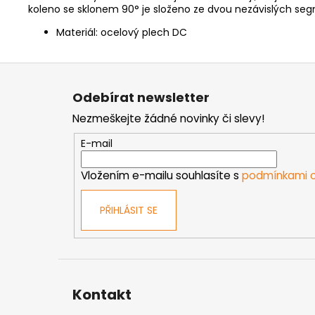
koleno se sklonem 90° je složeno ze dvou nezávislých segme
Materiál: ocelový plech DC
Z
á
Odebírat newsletter
p
Nezmeškejte žádné novinky či slevy!
a
t
E-mail
í
Vložením e-mailu souhlasíte s
podmínkami o
PŘIHLÁSIT SE
Kontakt