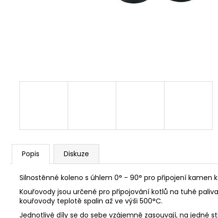
NÝT DUTÝ DVOJDÍLNÝ 3,5X10 NIKL
2 Kč
Popis
Diskuze
Silnostěnné koleno s úhlem 0° - 90° pro připojení kamen 
Kouřovody jsou určené pro připojování kotlů na tuhé pal
kouřovody teplotě spalin až ve výši 500°C.
Jednotlivé díly se do sebe vzájemně zasouvají, na jedné 