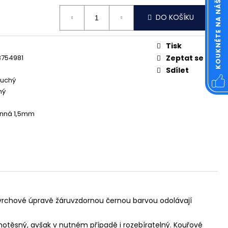
KOUKNĚTE NA NÁŠ FACEBOOK
OVÁ ČTVERCOVÁ NEREZ
DO KOŠÍKU
Tisk
8754981
Zeptat se
Sdílet
uchý
ný
ěnná 1,5mm
ovrchové úpravě žáruvzdornou černou barvou odolávají
notěsný, avšak v nutném případě i rozebíratelný. Kouřové