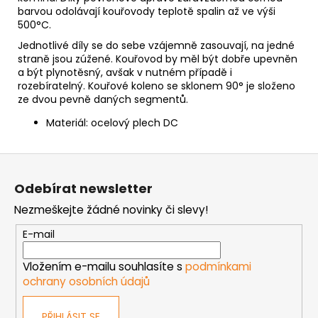
barvou odolávají kouřovody teplotě spalin až ve výši
500°C.
Jednotlivé díly se do sebe vzájemně zasouvají, na jedné
straně jsou zúžené. Kouřovod by měl být dobře upevněn
a být plynotěsný, avšak v nutném případě i
rozebíratelný. Kouřové koleno se sklonem 90° je složeno
ze dvou pevně daných segmentů.
Materiál: ocelový plech DC
Z
á
Odebírat newsletter
p
Nezmeškejte žádné novinky či slevy!
a
t
E-mail
í
Vložením e-mailu souhlasíte s
podmínkami
ochrany osobních údajů
PŘIHLÁSIT SE