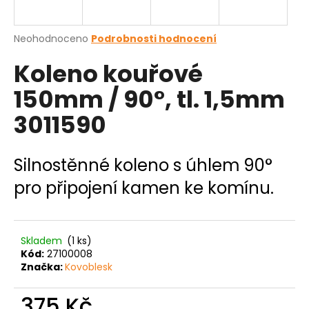
a
j
Průměrné
Neohodnoceno
Podrobnosti hodnocení
í
hodnocení
Koleno kouřové
produktu
t
je
?
150mm / 90°, tl. 1,5mm
0,0
z
3011590
5
hvězdiček.
HLEDAT
Silnostěnné koleno s úhlem 90°
pro připojení kamen ke komínu.
D
o
Skladem
(1 ks)
p
Kód:
27100008
o
Značka:
Kovoblesk
r
u
375 Kč