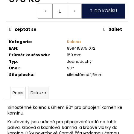
č
Měrná
u
DO KOŠÍKU
cena:
j
e
m
Zeptat se
Sdílet
e
Kategorie
:
Kolena
EAN
:
8594158751072
PODLOŽKA
Průměr kouřovodu
:
150 mm
PÉROVÁ
ČTVERCOVÁ
Typ
:
Jednoduchý
NEREZ
Úhel
:
90°
0,10
Síla plechu
:
silnostěnná 1,5mm
Kč
Popis
Diskuze
Silnostěnné koleno s úhlem 90° pro připojení kamen ke
komínu.
Kouřovody jsou určené pro připojování kotlů na tuhé
paliva, krbová a kachlová kamna a krbové vložky do
komína. Díky povrchové úpravě žáruvzdornou černou