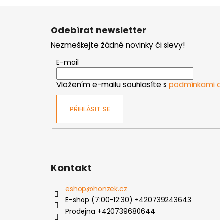
Z
á
Odebírat newsletter
p
Nezmeškejte žádné novinky či slevy!
a
t
E-mail
í
Vložením e-mailu souhlasíte s
podmínkami o
PŘIHLÁSIT SE
Kontakt
eshop
@
honzek.cz
E-shop (7:00-12:30) +420739243643
Prodejna +420739680644