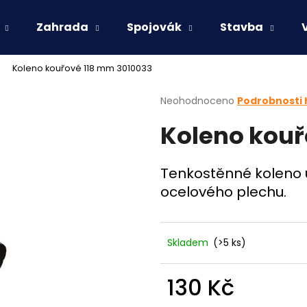
Zahrada
Spojovák
Stavba
Koleno kouřové 118 mm 3010033
Co potřebujete najít?
Průměrné
Neohodnoceno
Podrobnosti
hodnocení
Koleno kouř
produktu
HLEDAT
je
0,0
z
Tenkostěnné koleno 
5
Doporučujeme
ocelového plechu.
hvězdiček.
Skladem
(>5 ks)
130 Kč
Měrná