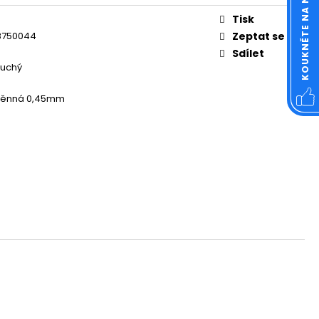
KOUKNĚTE NA NÁŠ FACEBOOK
OVÁ ČTVERCOVÁ NEREZ
Tisk
8750044
Zeptat se
Sdílet
uchý
těnná 0,45mm