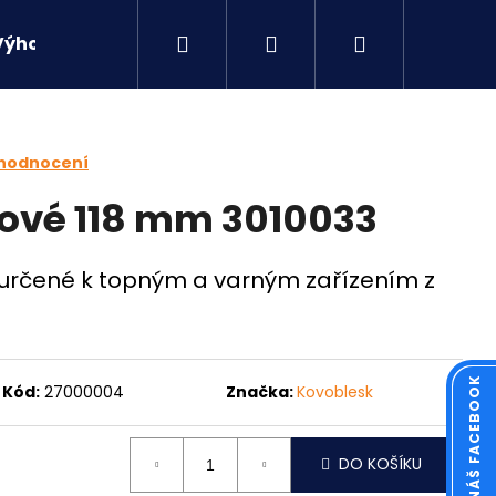
Hledat
Přihlášení
Nákupní
Výhodné sety
Kontakty
košík
 hodnocení
ové 118 mm 3010033
určené k topným a varným zařízením z
Kód:
27000004
Značka:
Kovoblesk
Následující
DO KOŠÍKU