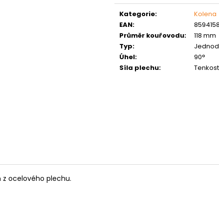
MATICE ŠESTIHRANNÁ PRODLOUŽENÁ
PODLOŽKA PÉR
cena:
POZINK
Kategorie
:
Kolena
0,10 Kč
1,50 Kč
EAN
:
859415
Průměr kouřovodu
:
118 mm
Typ
:
Jednod
Úhel
:
90°
Síla plechu
:
Tenkos
 z ocelového plechu.