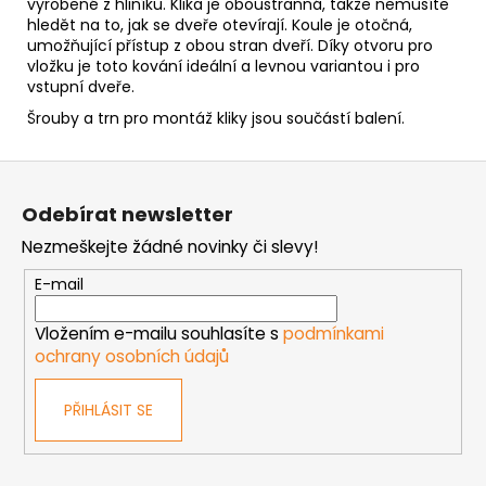
vyrobené z hliníku. Klika je oboustranná, takže nemusíte
hledět na to, jak se dveře otevírají. Koule je otočná,
umožňující přístup z obou stran dveří. Díky otvoru pro
vložku je toto kování ideální a levnou variantou i pro
vstupní dveře.
Šrouby a trn pro montáž kliky jsou součástí balení.
Z
á
Odebírat newsletter
p
Nezmeškejte žádné novinky či slevy!
a
t
E-mail
í
Vložením e-mailu souhlasíte s
podmínkami
ochrany osobních údajů
PŘIHLÁSIT SE