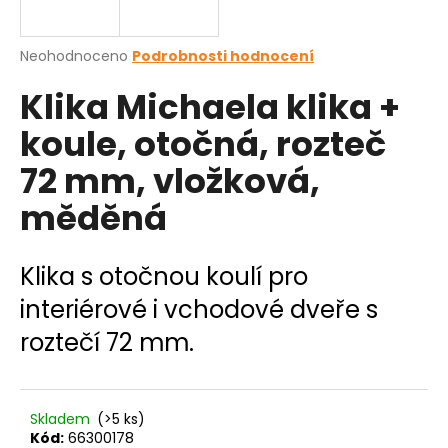
a
j
Průměrné
Neohodnoceno
Podrobnosti hodnocení
í
hodnocení
Klika Michaela klika +
produktu
t
je
?
koule, otočná, rozteč
0,0
z
72 mm, vložková,
5
hvězdiček.
měděná
HLEDAT
Klika s otočnou koulí pro
interiérové i vchodové dveře s
D
roztečí 72 mm.
o
p
o
r
Skladem
(>5 ks)
u
Kód:
66300178