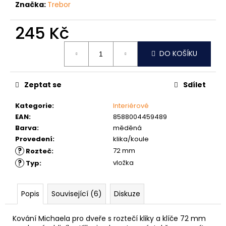
č
Značka:
Trebor
u
j
245 Kč
e
m
Měrná
DO KOŠÍKU
cena:
e
Zeptat se
Sdílet
NÝT
DUTÝ
DVOJDÍLNÝ
Kategorie
:
Interiérové
3,5X10
EAN
:
8588004459489
NIKL
Barva
:
měděná
2
Provedení
:
klika/koule
Kč
?
72 mm
Rozteč
:
?
vložka
Typ
:
Popis
Související (6)
Diskuze
Kování Michaela pro dveře s roztečí kliky a klíče 72 mm