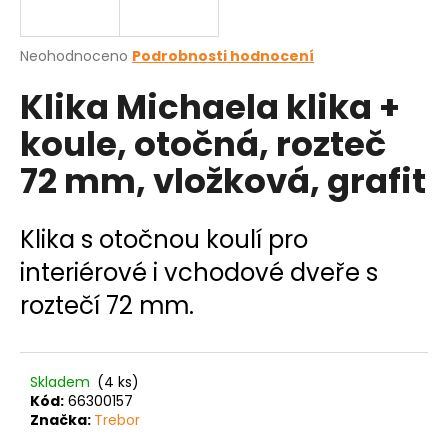
a
j
Průměrné
Neohodnoceno
Podrobnosti hodnocení
í
hodnocení
Klika Michaela klika +
produktu
t
je
?
koule, otočná, rozteč
0,0
z
72 mm, vložková, grafit
5
hvězdiček.
HLEDAT
Klika s otočnou koulí pro
interiérové i vchodové dveře s
roztečí 72 mm.
D
o
p
o
Skladem
(4 ks)
Kód:
66300157
r
Značka:
Trebor
u