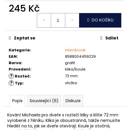
č
245 Kč
u
j
Měrná
e
DO KOŠÍKU
cena:
m
e
Zeptat se
Sdílet
NÝT
Kategorie
:
Interiérové
DUTÝ
EAN
:
8588004459229
DVOJDÍLNÝ
Barva
:
grafit
3,5X10
NIKL
Provedení
:
klika/koule
?
72 mm
Rozteč
:
2
Kč
?
vložka
Typ
:
Popis
Související (6)
Diskuze
Kování Michaela pro dveře s roztečí kliky a klíče 72 mm
vyrobené z hliníku. Klika je oboustranná, takže nemusíte
hledět na to, jak se dveře otevírají. Koule je otočná,