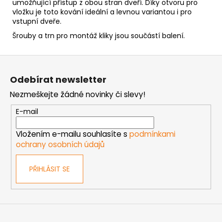
umožňující přístup z obou stran dveří. Díky otvoru pro
vložku je toto kování ideální a levnou variantou i pro
vstupní dveře.
Šrouby a trn pro montáž kliky jsou součástí balení.
Z
á
Odebírat newsletter
p
Nezmeškejte žádné novinky či slevy!
a
t
E-mail
í
Vložením e-mailu souhlasíte s
podmínkami
ochrany osobních údajů
PŘIHLÁSIT SE