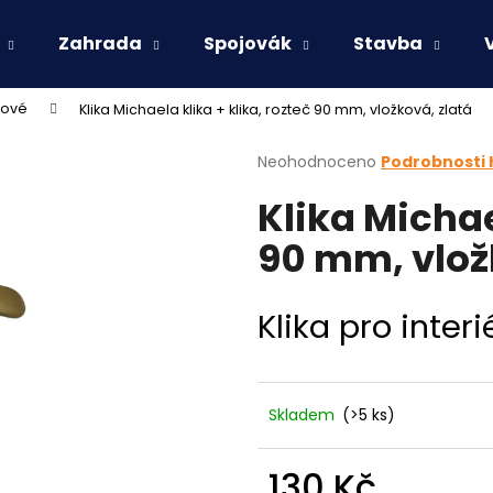
Zahrada
Spojovák
Stavba
rové
Klika Michaela klika + klika, rozteč 90 mm, vložková, zlatá
Co potřebujete najít?
Průměrné
Neohodnoceno
Podrobnosti
hodnocení
Klika Michae
produktu
HLEDAT
je
90 mm, vlož
0,0
z
5
Doporučujeme
hvězdiček.
Klika pro inter
Skladem
(>5 ks)
130 Kč