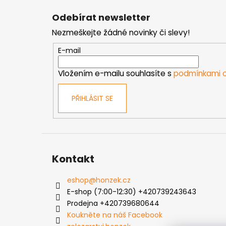
á
Odebírat newsletter
p
Nezmeškejte žádné novinky či slevy!
a
t
E-mail
í
Vložením e-mailu souhlasíte s
podmínkami o
PŘIHLÁSIT SE
Kontakt
eshop
@
honzek.cz
E-shop (7:00-12:30) +420739243643
Prodejna +420739680644
Koukněte na náš Facebook