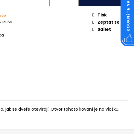
OVÁ ČTVERCOVÁ NEREZ
Tisk
rové
121159
Zeptat se
Sdílet
ika
, jak se dveře otevírají. Otvor tohoto kování je na vložku.