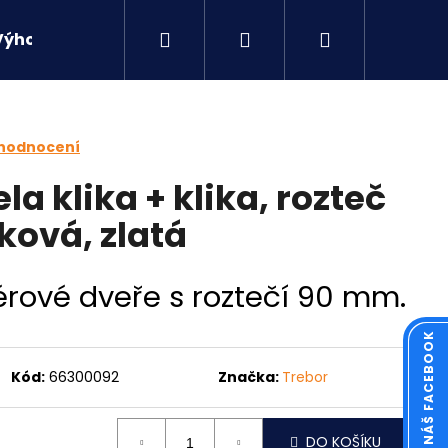
Hledat
Přihlášení
Nákupní
Výhodné sety
Kontakty
košík
 hodnocení
la klika + klika, rozteč
ková, zlatá
iérové dveře s roztečí 90 mm.
KOUKNĚTE NA NÁŠ FACEBOOK
Kód:
66300092
Značka:
Trebor
Následující
DO KOŠÍKU