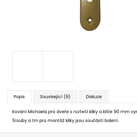
NÝT DUTÝ DVOJDÍLNÝ 3,5X10 NIKL
2 Kč
Popis
Související (9)
Diskuze
Kování Michaela pro dveře s roztečí kliky a klíče 90 mm vyr
Šrouby a trn pro montáž kliky jsou součástí balení.
Z