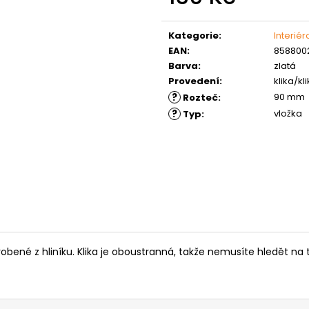
MATICE ŠESTIHRANNÁ PRODLOUŽENÁ
PODLOŽKA PÉR
Měrná
POZINK
0,10 Kč
cena:
1,50 Kč
Kategorie
:
Interié
EAN
:
8588002
Barva
:
zlatá
Provedení
:
klika/kl
?
90 mm
Rozteč
:
?
vložka
Typ
:
obené z hliníku. Klika je oboustranná, takže nemusíte hledět na to