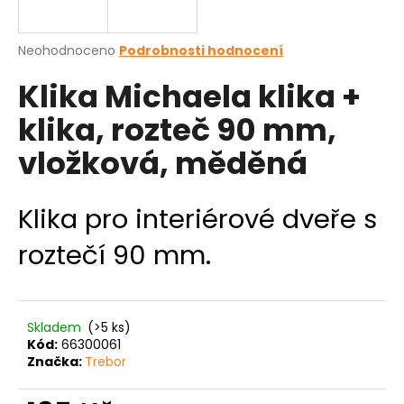
a
j
Průměrné
Neohodnoceno
Podrobnosti hodnocení
í
hodnocení
Klika Michaela klika +
produktu
t
je
?
klika, rozteč 90 mm,
0,0
z
vložková, měděná
5
hvězdiček.
HLEDAT
Klika pro interiérové dveře s
roztečí 90 mm.
D
o
p
Skladem
(>5 ks)
o
Kód:
66300061
Značka:
Trebor
r
u