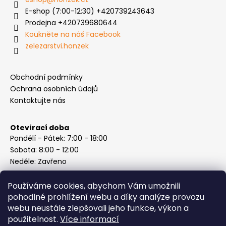
E-shop (7:00-12:30) +420739243643
Prodejna +420739680644
Koukněte na náš Facebook
zelezarstvi.honzek
Obchodní podmínky
Ochrana osobních údajů
Kontaktujte nás
Otevírací doba
Pondělí - Pátek: 7:00 - 18:00
Sobota: 8:00 - 12:00
Neděle: Zavřeno
Používáme cookies, abychom Vám umožnili
pohodlné prohlížení webu a díky analýze provozu
webu neustále zlepšovali jeho funkce, výkon a
Instagram
použitelnost.
Více informací