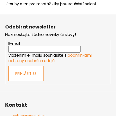
Šrouby a trn pro montáž kliky jsou součástí balení.
Z
á
Odebírat newsletter
p
Nezmeškejte žádné novinky či slevy!
a
t
E-mail
í
Vložením e-mailu souhlasíte s
podmínkami
ochrany osobních údajů
PŘIHLÁSIT SE
Kontakt
eshop
@
honzek.cz