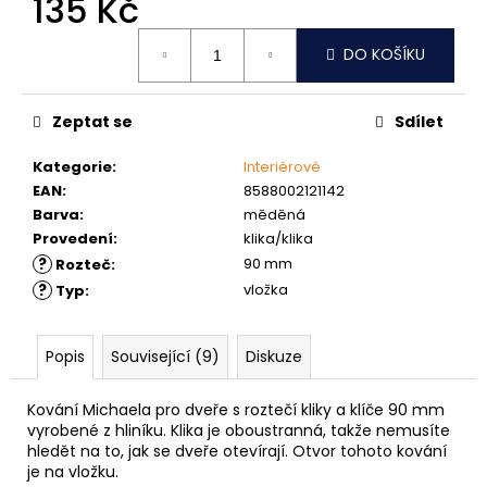
135 Kč
č
u
Měrná
j
DO KOŠÍKU
cena:
e
m
e
Zeptat se
Sdílet
Kategorie
:
Interiérové
MATICE
EAN
:
8588002121142
ŠESTIHRANNÁ
Barva
:
měděná
PŘESNÁ
Provedení
:
klika/klika
POZINK
?
90 mm
Rozteč
:
0,10
Kč
?
vložka
Typ
:
Popis
Související (9)
Diskuze
Kování Michaela pro dveře s roztečí kliky a klíče 90 mm
vyrobené z hliníku. Klika je oboustranná, takže nemusíte
hledět na to, jak se dveře otevírají. Otvor tohoto kování
je na vložku.