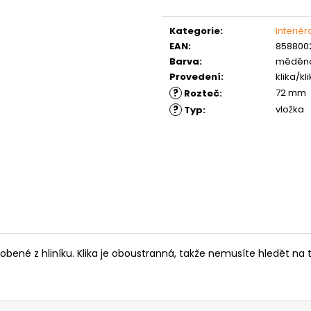
MATICE ŠESTIHRANNÁ PRODLOUŽENÁ
PODLOŽKA PÉR
Měrná
POZINK
0,10 Kč
cena:
Kategorie
:
Interié
1,50 Kč
EAN
:
8588002
Barva
:
měděn
Provedení
:
klika/kl
?
72 mm
Rozteč
:
?
vložka
Typ
:
obené z hliníku. Klika je oboustranná, takže nemusíte hledět na to