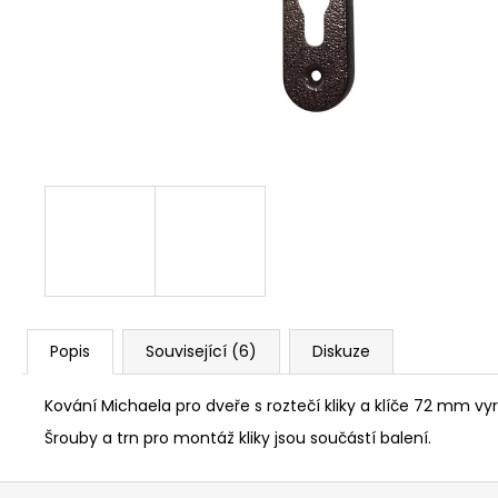
NÝT DUTÝ DVOJDÍLNÝ 3,5X10 NIKL
2 Kč
Popis
Související (6)
Diskuze
Kování Michaela pro dveře s roztečí kliky a klíče 72 mm vyr
Šrouby a trn pro montáž kliky jsou součástí balení.
Z