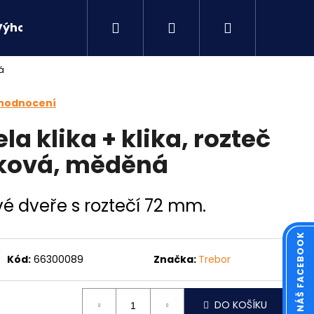
Hledat
Přihlášení
Nákupní
Výhodné sety
Kontakty
á
košík
 hodnocení
la klika + klika, rozteč
žková, měděná
ové dveře s roztečí 72 mm.
KOUKNĚTE NA NÁŠ FACEBOOK
Kód:
66300089
Značka:
Trebor
Následující
DO KOŠÍKU