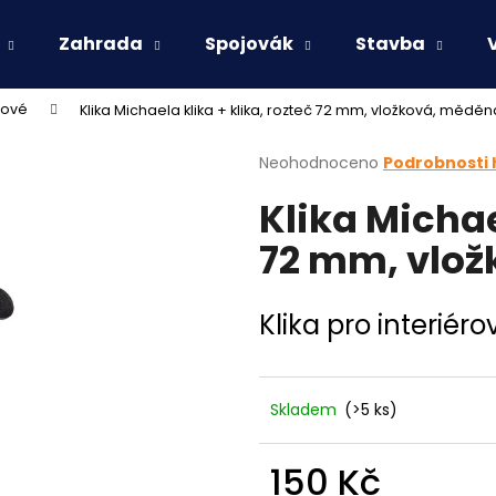
Zahrada
Spojovák
Stavba
rové
Klika Michaela klika + klika, rozteč 72 mm, vložková, měděn
Co potřebujete najít?
Průměrné
Neohodnoceno
Podrobnosti
hodnocení
Klika Michae
produktu
HLEDAT
je
72 mm, vlo
0,0
z
5
Doporučujeme
hvězdiček.
Klika pro interiér
Skladem
(>5 ks)
150 Kč