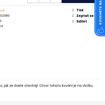
OVÁ ČTVERCOVÁ NEREZ
Tisk
rové
121180
Zeptat se
á
Sdílet
ika
, jak se dveře otevírají. Otvor tohoto kování je na vložku.