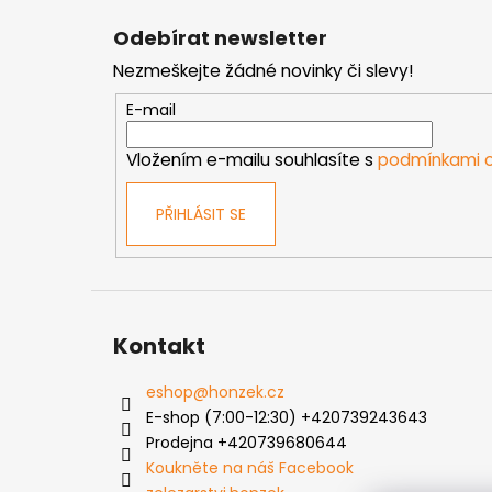
á
Odebírat newsletter
p
Nezmeškejte žádné novinky či slevy!
a
t
E-mail
í
Vložením e-mailu souhlasíte s
podmínkami o
PŘIHLÁSIT SE
Kontakt
eshop
@
honzek.cz
E-shop (7:00-12:30) +420739243643
Prodejna +420739680644
Koukněte na náš Facebook