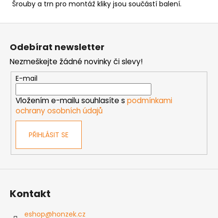
Šrouby a trn pro montáž kliky jsou součástí balení.
Z
á
Odebírat newsletter
p
Nezmeškejte žádné novinky či slevy!
a
t
E-mail
í
Vložením e-mailu souhlasíte s
podmínkami
ochrany osobních údajů
PŘIHLÁSIT SE
Kontakt
eshop
@
honzek.cz