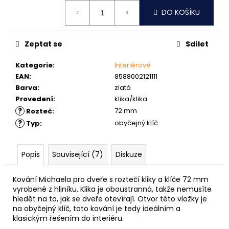
č
Měrná
u
DO KOŠÍKU
cena:
j
e
Zeptat se
Sdílet
m
e
Kategorie
:
Interiérové
EAN
:
8588002121111
MATICE
Barva
:
zlatá
ŠESTIHRANNÁ
Provedení
:
klika/klika
PŘESNÁ
?
72 mm
Rozteč
:
NEREZ
?
obyčejný klíč
Typ
:
0,30
Kč
Popis
Související (7)
Diskuze
Kování Michaela pro dveře s roztečí kliky a klíče 72 mm
vyrobené z hliníku. Klika je oboustranná, takže nemusíte
hledět na to, jak se dveře otevírají. Otvor této vložky je
na obyčejný klíč, toto kování je tedy ideálním a
klasickým řešením do interiéru.