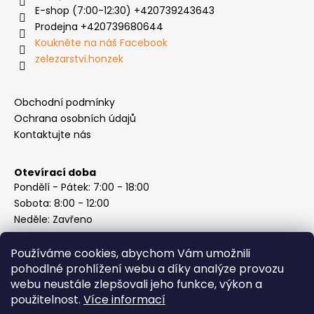
E-shop (7:00-12:30) +420739243643
Prodejna +420739680644
Koukněte na náš Facebook
zelezarstvi.honzek
Obchodní podmínky
Ochrana osobních údajů
Kontaktujte nás
Otevírací doba
Pondělí - Pátek: 7:00 - 18:00
Sobota: 8:00 - 12:00
Neděle: Zavřeno
Používáme cookies, abychom Vám umožnili
pohodlné prohlížení webu a díky analýze provozu
webu neustále zlepšovali jeho funkce, výkon a
Instagram
použitelnost.
Více informací