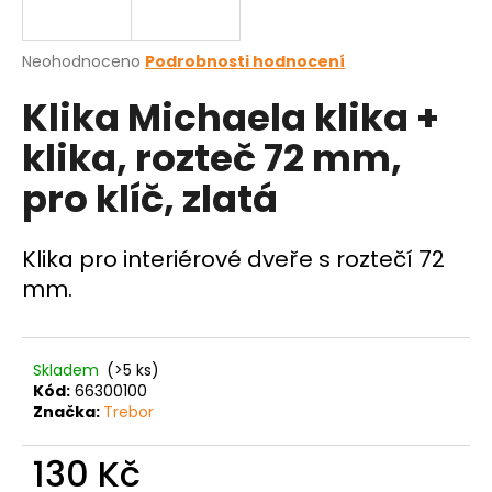
a
j
Průměrné
Neohodnoceno
Podrobnosti hodnocení
í
hodnocení
Klika Michaela klika +
produktu
t
je
?
klika, rozteč 72 mm,
0,0
z
pro klíč, zlatá
5
hvězdiček.
Klika pro interiérové dveře s roztečí 72
HLEDAT
mm.
D
Skladem
(>5 ks)
o
Kód:
66300100
p
Značka:
Trebor
o
r
130 Kč
u