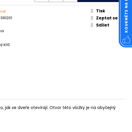
OVÁ ČTVERCOVÁ NEREZ
Tisk
rové
391201
Zeptat se
Sdílet
ika
ý klíč
, jak se dveře otevírají. Otvor této vložky je na obyčejný