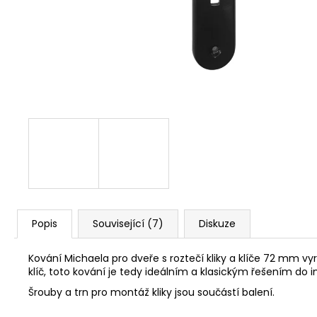
NÝT DUTÝ DVOJDÍLNÝ 3,5X10 NIKL
2 Kč
Popis
Související (7)
Diskuze
Kování Michaela pro dveře s roztečí kliky a klíče 72 mm vyr
klíč, toto kování je tedy ideálním a klasickým řešením do in
Šrouby a trn pro montáž kliky jsou součástí balení.