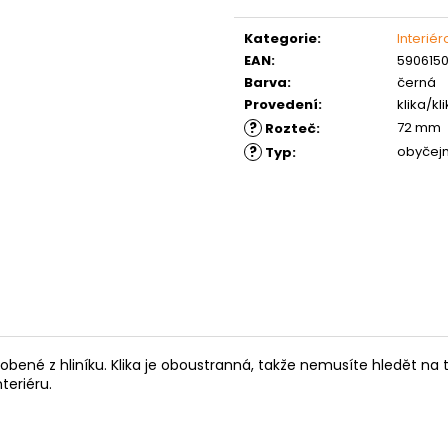
MATICE ŠESTIHRANNÁ PRODLOUŽENÁ
PODLOŽKA PÉR
Měrná
POZINK
cena:
0,10 Kč
Kategorie
:
Interié
1,50 Kč
EAN
:
5906150
Barva
:
černá
Provedení
:
klika/kl
?
72 mm
Rozteč
:
?
obyčejn
Typ
:
obené z hliníku. Klika je oboustranná, takže nemusíte hledět na to
teriéru.