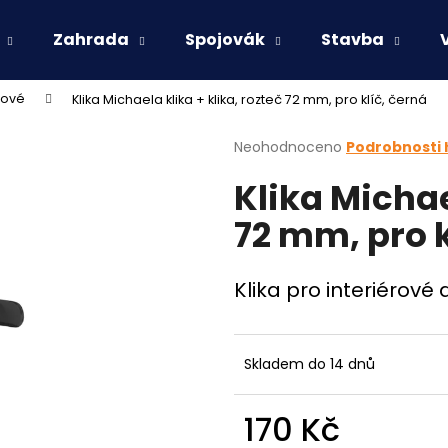
Zahrada
Spojovák
Stavba
rové
Klika Michaela klika + klika, rozteč 72 mm, pro klíč, černá
Co potřebujete najít?
Průměrné
Neohodnoceno
Podrobnosti
hodnocení
Klika Michae
produktu
HLEDAT
je
72 mm, pro k
0,0
z
5
Doporučujeme
hvězdiček.
Klika pro interiérové
Skladem do 14 dnů
170 Kč