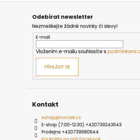
Z
á
Odebírat newsletter
p
Nezmeškejte žádné novinky či slevy!
a
t
E-mail
í
Vložením e-mailu souhlasíte s
podmínkami o
PŘIHLÁSIT SE
Kontakt
eshop
@
honzek.cz
E-shop (7:00-12:30) +420739243643
Prodejna +420739680644
Koukněte na náš Facebook