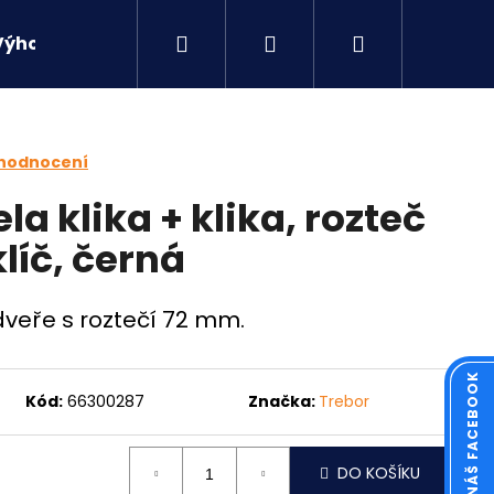
Hledat
Přihlášení
Nákupní
Výhodné sety
Kontakty
košík
 hodnocení
la klika + klika, rozteč
líč, černá
 dveře s roztečí 72 mm.
KOUKNĚTE NA NÁŠ FACEBOOK
Kód:
66300287
Značka:
Trebor
Následující
DO KOŠÍKU