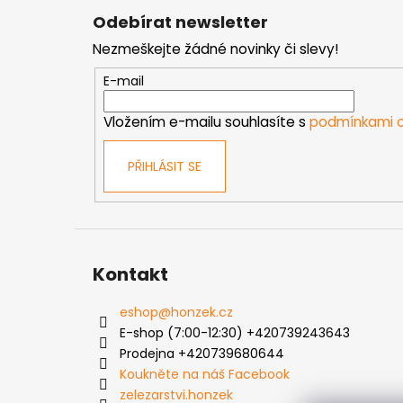
á
Odebírat newsletter
p
Nezmeškejte žádné novinky či slevy!
a
t
E-mail
í
Vložením e-mailu souhlasíte s
podmínkami o
PŘIHLÁSIT SE
Kontakt
eshop
@
honzek.cz
E-shop (7:00-12:30) +420739243643
Prodejna +420739680644
Koukněte na náš Facebook
zelezarstvi.honzek