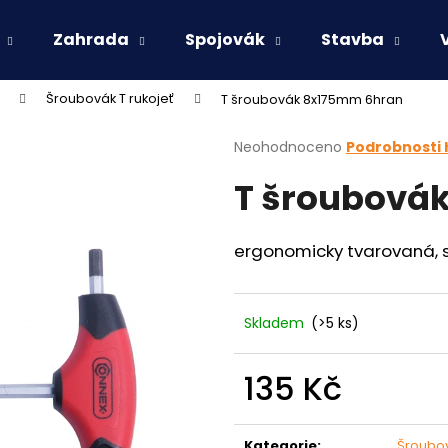
Zahrada
Spojovák
Stavba
Šroubovák T rukojeť
T šroubovák 8x175mm 6hran
Co potřebujete najít?
Průměrné
Neohodnoceno
Podrobnosti
hodnocení
T šroubová
produktu
HLEDAT
je
0,0
z
ergonomicky tvarovaná, 
5
Doporučujeme
hvězdiček.
Skladem
(>5 ks)
135 Kč
Měrná
cena:
Kategorie
:
Šroubov