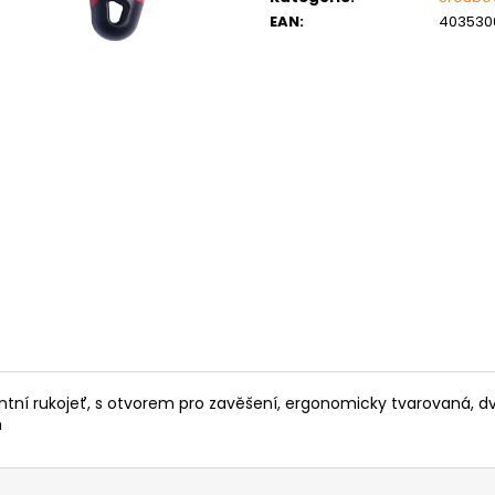
MATICE ŠESTIHRANNÁ PRODLOUŽENÁ
PODLOŽKA PÉR
EAN
:
403530
POZINK
0,10 Kč
1,50 Kč
 rukojeť, s otvorem pro zavěšení, ergonomicky tvarovaná, dvě 
m