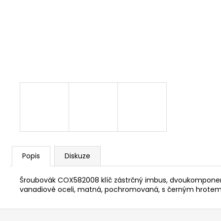
NÝT DUTÝ DVOJDÍLNÝ 3,5X10 NIKL
2 Kč
Popis
Diskuze
Šroubovák COX582008 klíč zástrčný imbus, dvoukomponentní
vanadiové oceli, matná, pochromovaná, s černým hrote
Z