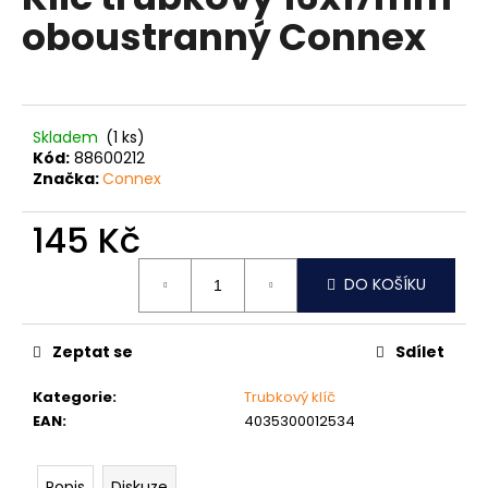
je
a
oboustranný Connex
0,0
z
j
5
í
hvězdiček.
t
?
Skladem
(1 ks)
Kód:
88600212
Značka:
Connex
145 Kč
HLEDAT
Měrná
DO KOŠÍKU
cena:
D
Zeptat se
Sdílet
o
p
Kategorie
:
Trubkový klíč
o
EAN
:
4035300012534
r
u
Popis
Diskuze