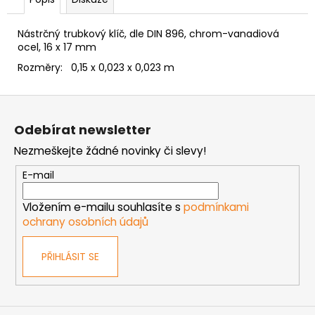
č
u
j
Nástrčný trubkový klíč, dle DIN 896, chrom-vanadiová
e
ocel, 16 x 17 mm
m
Rozměry: 0,15 x 0,023 x 0,023 m
e
Z
á
NÝT
Odebírat newsletter
DUTÝ
p
DVOJDÍLNÝ
Nezmeškejte žádné novinky či slevy!
a
3,5X10
NIKL
t
E-mail
2
í
Kč
Vložením e-mailu souhlasíte s
podmínkami
ochrany osobních údajů
PŘIHLÁSIT SE