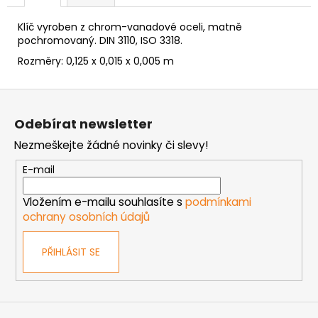
č
u
Klíč vyroben z chrom-vanadové oceli, matně
j
pochromovaný. DIN 3110, ISO 3318.
e
Rozměry:
0,125 x 0,015 x 0,005 m
m
e
Z
á
NÝT
Odebírat newsletter
p
TRHACÍ
Nezmeškejte žádné novinky či slevy!
PRŮMĚR
a
NÝTU
t
6MM
E-mail
AL/ST
í
1,50
Vložením e-mailu souhlasíte s
podmínkami
Kč
ochrany osobních údajů
PŘIHLÁSIT SE