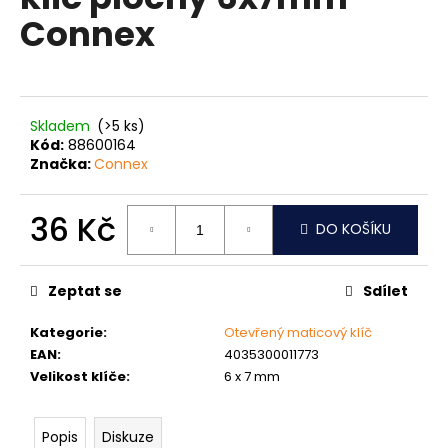
je
a
Connex
0,0
z
j
5
í
hvězdiček.
t
?
Skladem
(>5 ks)
Kód:
88600164
Značka:
Connex
36 Kč
DO KOŠÍKU
HLEDAT
Měrná
cena:
Zeptat se
Sdílet
D
Kategorie
:
Otevřený maticový klíč
o
EAN
:
4035300011773
p
Velikost klíče
:
6 x 7 mm
o
r
u
Popis
Diskuze