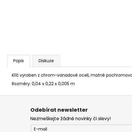
NÝT DUTÝ DVOJDÍLNÝ 3,5X10 NIKL
2 Kč
Popis
Diskuze
Klíč vyroben z chrom-vanadové oceli, matně pochromovaný.
Rozměry:
0,04 x 0,22 x 0,005 m
Z
á
Odebírat newsletter
p
Nezmeškejte žádné novinky či slevy!
a
t
E-mail