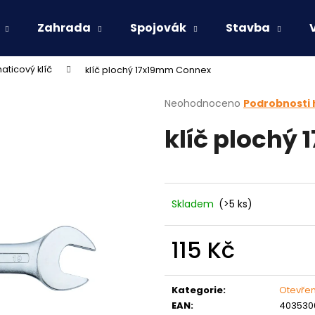
Zahrada
Spojovák
Stavba
aticový klíč
klíč plochý 17x19mm Connex
Co potřebujete najít?
Průměrné
Neohodnoceno
Podrobnosti
hodnocení
klíč plochý
produktu
HLEDAT
je
0,0
z
5
Doporučujeme
hvězdiček.
Skladem
(>5 ks)
115 Kč
Měrná
cena:
Kategorie
:
Otevřen
EAN
:
4035300