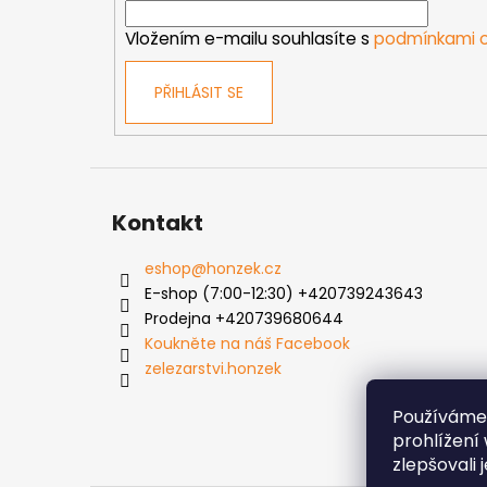
í
Vložením e-mailu souhlasíte s
podmínkami o
PŘIHLÁSIT SE
Kontakt
eshop
@
honzek.cz
E-shop (7:00-12:30) +420739243643
Prodejna +420739680644
Koukněte na náš Facebook
zelezarstvi.honzek
Používáme
prohlížení
zlepšovali 