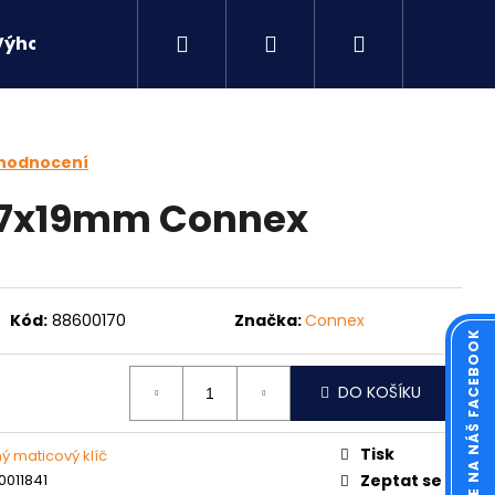
Hledat
Přihlášení
Nákupní
Výhodné sety
Kontakty
košík
 hodnocení
 17x19mm Connex
Kód:
88600170
Značka:
Connex
KOUKNĚTE NA NÁŠ FACEBOOK
DO KOŠÍKU
Následující
Tisk
ý maticový klíč
011841
Zeptat se