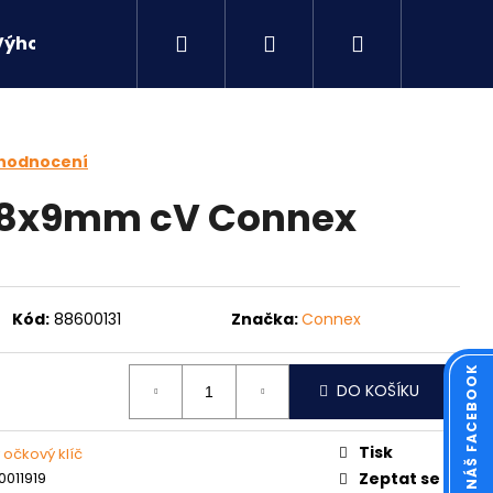
Hledat
Přihlášení
Nákupní
Výhodné sety
Kontakty
košík
 hodnocení
ý 8x9mm cV Connex
Kód:
88600131
Značka:
Connex
KOUKNĚTE NA NÁŠ FACEBOOK
DO KOŠÍKU
Následující
Tisk
 očkový klíč
011919
Zeptat se