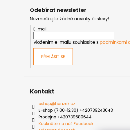
á
Odebírat newsletter
p
Nezmeškejte žádné novinky či slevy!
a
t
E-mail
í
Vložením e-mailu souhlasíte s
podmínkami o
PŘIHLÁSIT SE
Kontakt
eshop
@
honzek.cz
E-shop (7:00-12:30) +420739243643
Prodejna +420739680644
Koukněte na náš Facebook