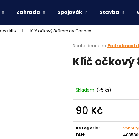
Zahrada
Spojovák
Stavba
ový klíč
Klíč očkový 8x9mm cV Connex
Co potřebujete najít?
Průměrné
Neohodnoceno
Podrobnosti
hodnocení
Klíč očkov
produktu
HLEDAT
je
0,0
z
5
Doporučujeme
hvězdiček.
Skladem
(>5 ks)
90 Kč
Měrná
cena:
Kategorie
:
Vyhnutý
EAN
:
4035300