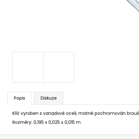
NÝT DUTÝ DVOJDÍLNÝ 3,5X10 NIKL
2 Kč
Popis
Diskuze
Klíč vyroben s vanadové oceli, matně pochromován brouše
Rozměry:
0,195 x 0,025 x 0,015 m
Z