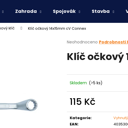
Zahrada
Spojovák
Stavba
ový klíč
Klíč očkový 14x15mm cV Connex
Co potřebujete najít?
Průměrné
Neohodnoceno
Podrobnosti
hodnocení
Klíč očkový
produktu
HLEDAT
je
0,0
z
5
Doporučujeme
hvězdiček.
Skladem
(>5 ks)
115 Kč
Měrná
cena:
Kategorie
:
Vyhnutý
EAN
:
403530