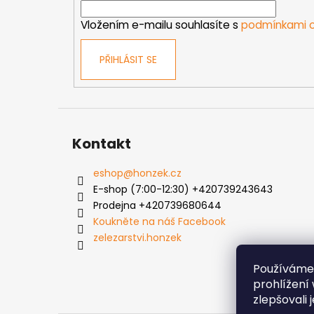
í
Vložením e-mailu souhlasíte s
podmínkami o
PŘIHLÁSIT SE
Kontakt
eshop
@
honzek.cz
E-shop (7:00-12:30) +420739243643
Prodejna +420739680644
Koukněte na náš Facebook
zelezarstvi.honzek
Používáme
prohlížení
zlepšovali 