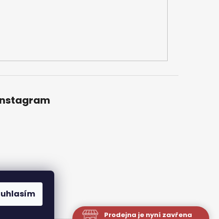
Instagram
ouhlasím
Prodejna je nyní zavřena