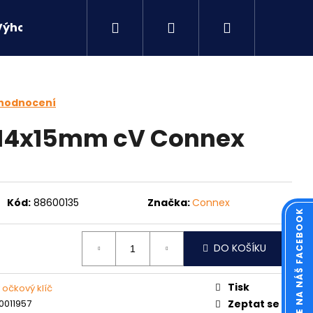
Hledat
Přihlášení
Nákupní
Výhodné sety
Kontakty
košík
 hodnocení
 14x15mm cV Connex
Kód:
88600135
Značka:
Connex
KOUKNĚTE NA NÁŠ FACEBOOK
DO KOŠÍKU
Následující
Tisk
 očkový klíč
0011957
Zeptat se