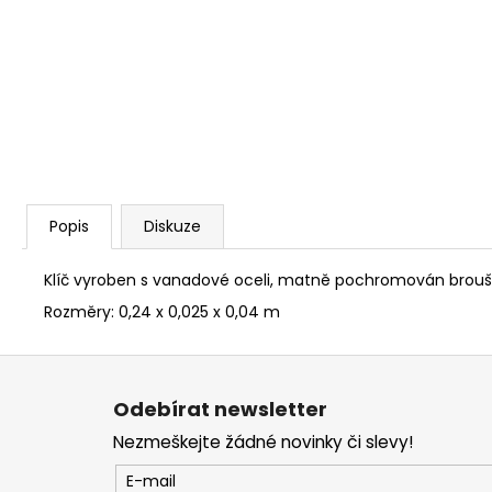
NÝT DUTÝ DVOJDÍLNÝ 3,5X10 NIKL
2 Kč
Popis
Diskuze
Klíč vyroben s vanadové oceli, matně pochromován brouše
Rozměry:
0,24 x 0,025 x 0,04 m
Z
á
Odebírat newsletter
p
Nezmeškejte žádné novinky či slevy!
a
t
E-mail