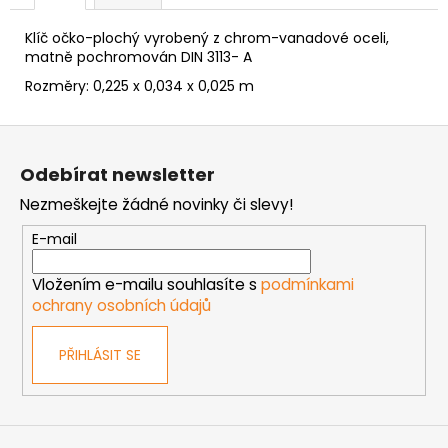
č
u
Klíč očko-plochý vyrobený z chrom-vanadové oceli,
j
matně pochromován DIN 3113- A
e
Rozměry:
0,225 x 0,034 x 0,025 m
m
e
Z
á
VRUT
Odebírat newsletter
p
ZAPUŠTĚNÁ
Nezmeškejte žádné novinky či slevy!
HLAVA
a
PRŮMĚR
t
6MM
E-mail
í
0,60
Kč
Vložením e-mailu souhlasíte s
podmínkami
ochrany osobních údajů
PŘIHLÁSIT SE