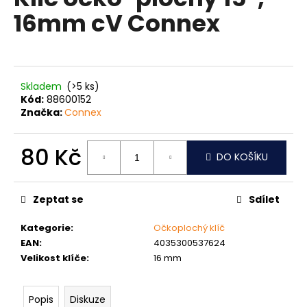
je
a
16mm cV Connex
0,0
z
j
5
í
hvězdiček.
t
?
Skladem
(>5 ks)
Kód:
88600152
Značka:
Connex
80 Kč
DO KOŠÍKU
HLEDAT
Měrná
cena:
Zeptat se
Sdílet
D
Kategorie
:
Očkoplochý klíč
o
EAN
:
4035300537624
p
Velikost klíče
:
16 mm
o
r
u
Popis
Diskuze