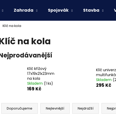
Zahrada
Spojovák
Stavba
Klíč na kola
Co potřebujete najít?
Klíč na kola
HLEDAT
Nejprodávanější
Klíč křížový
Doporučujeme
Klíč univerz
17x19x21x23mm
multifunkč
na kola
Skladem
(
Skladem
(1 ks)
295 Kč
169 Kč
Ř
a
Doporučujeme
Nejlevnější
Nejdražší
Nejp
z