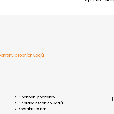
O
v
l
á
d
a
c
í
p
r
chrany osobních údajů
v
k
y
v
ý
p
i
s
Obchodní podmínky
u
Ochrana osobních údajů
Kontaktujte nás