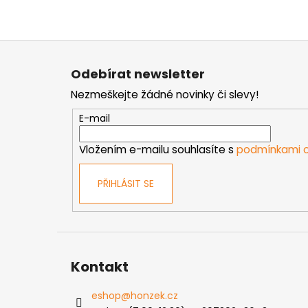
Z
á
Odebírat newsletter
p
Nezmeškejte žádné novinky či slevy!
a
t
E-mail
í
Vložením e-mailu souhlasíte s
podmínkami o
PŘIHLÁSIT SE
Kontakt
eshop
@
honzek.cz