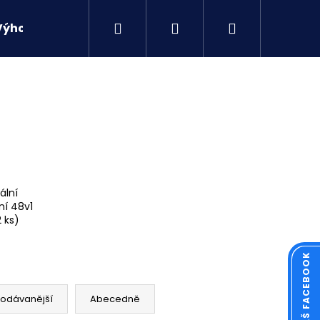
Hledat
Přihlášení
Nákupní
Výhodné sety
Kontakty
košík
ální
ní 48v1
2 ks)
Následující
rodávanější
Abecedně