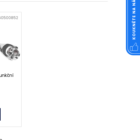
KOUKNĚTE NA NÁŠ FACEBOOK
OVÁ ČTVERCOVÁ NEREZ
60500852
funkční
m