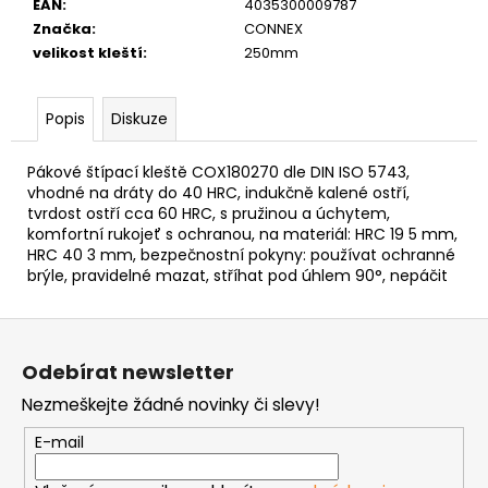
č
EAN
:
4035300009787
u
Značka
:
CONNEX
j
velikost kleští
:
250mm
e
m
Popis
Diskuze
e
Pákové štípací kleště COX180270 dle DIN ISO 5743,
NÝT
vhodné na dráty do 40 HRC, indukčně kalené ostří,
TRHACÍ
tvrdost ostří cca 60 HRC, s pružinou a úchytem,
PRŮMĚR
komfortní rukojeť s ochranou, na materiál: HRC 19 5 mm,
NÝTU
HRC 40 3 mm, bezpečnostní pokyny: používat ochranné
6MM
brýle, pravidelné mazat, stříhat pod úhlem 90°, nepáčit
AL/ST
1,50
Z
Kč
á
Odebírat newsletter
p
Nezmeškejte žádné novinky či slevy!
a
t
E-mail
í