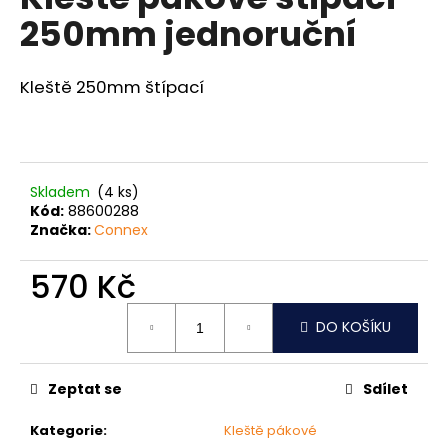
je
a
250mm jednoruční
0,0
z
j
5
í
hvězdiček.
Kleště 250mm štípací
t
?
Skladem
(4 ks)
Kód:
88600288
Značka:
Connex
HLEDAT
570 Kč
Měrná
D
DO KOŠÍKU
cena:
o
p
o
Zeptat se
Sdílet
r
u
Kategorie
:
Kleště pákové