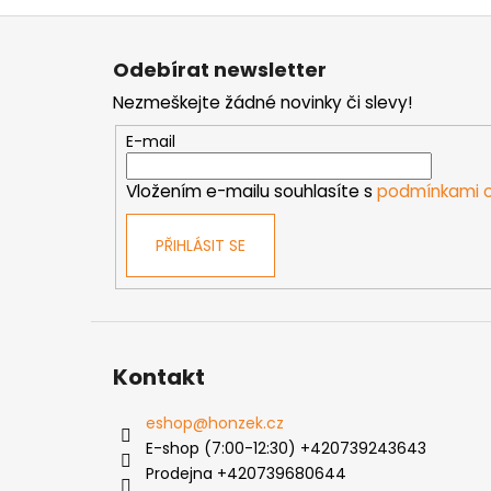
Z
á
Odebírat newsletter
p
Nezmeškejte žádné novinky či slevy!
a
t
E-mail
í
Vložením e-mailu souhlasíte s
podmínkami o
PŘIHLÁSIT SE
Kontakt
eshop
@
honzek.cz
E-shop (7:00-12:30) +420739243643
Prodejna +420739680644