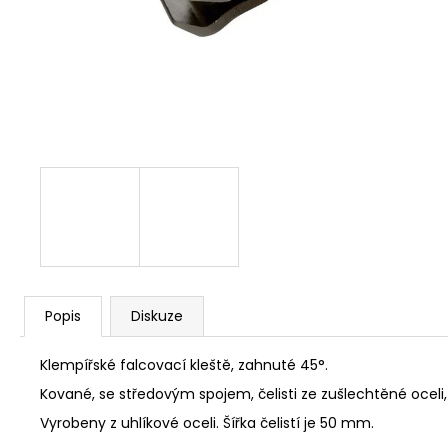
NÝT DUTÝ DVOJDÍLNÝ 3,5X10 NIKL
2 Kč
Popis
Diskuze
Klempířské falcovací kleště, zahnuté 45°.
Kované, se středovým spojem, čelisti ze zušlechtěné oceli
Vyrobeny z uhlíkové oceli. Šířka čelistí je 50 mm.