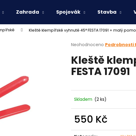
Zahrada
Spojovák
Stavba
empířské
Kleště klempířské vyhnuté 45° FESTA 17091
+ malý pomoc
Co potřebujete najít?
Průměrné
Neohodnoceno
Podrobnosti
hodnocení
Kleště klem
produktu
HLEDAT
je
FESTA 17091
0,0
z
5
Doporučujeme
hvězdiček.
Skladem
(2 ks)
550 Kč
Měrná
cena: