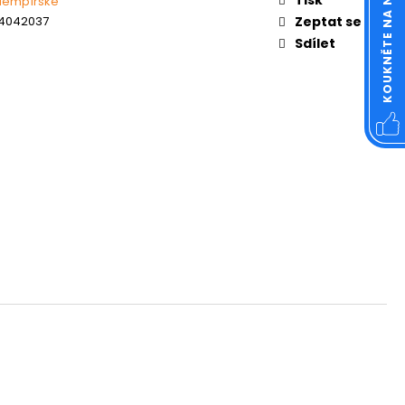
KOUKNĚTE NA NÁŠ FACEBOOK
klempířské
OVÁ ČTVERCOVÁ NEREZ
4042037
Zeptat se
Sdílet