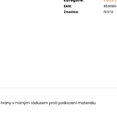
Kategorie
:
Kleště 
MATICE ŠESTIHRANNÁ PRODLOUŽENÁ
PODLOŽKA PÉR
POZINK
EAN
:
859080
0,10 Kč
Značka
:
FESTA
1,50 Kč
, hrany s mírným rádiusem proti poškození materiálu.