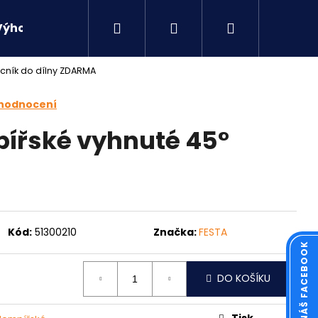
Hledat
Přihlášení
Nákupní
Výhodné sety
Kontakty
ník do dílny ZDARMA
košík
 hodnocení
pířské vyhnuté 45°
Kód:
51300210
Značka:
FESTA
Následující
DO KOŠÍKU
Tisk