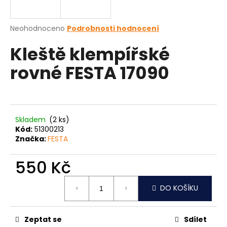
a
j
Průměrné
Neohodnoceno
Podrobnosti hodnocení
í
hodnocení
Kleště klempířské
produktu
t
je
?
rovné FESTA 17090
0,0
z
5
hvězdiček.
HLEDAT
Skladem
(2 ks)
Kód:
51300213
Značka:
FESTA
D
550 Kč
o
Měrná
p
DO KOŠÍKU
cena:
o
r
u
Zeptat se
Sdílet