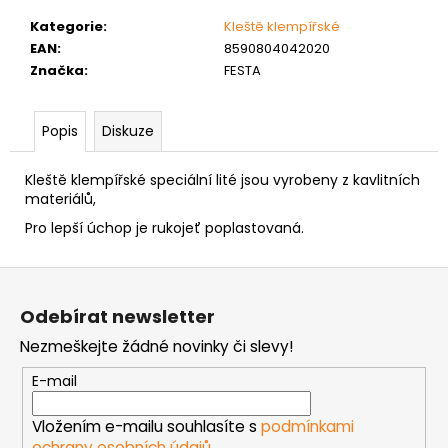
č
u
Kategorie
:
Kleště klempířské
j
EAN
:
8590804042020
e
Značka
:
FESTA
m
e
Popis
Diskuze
NÝT
Kleště klempířské speciální lité jsou vyrobeny z kavlitních
DUTÝ
materiálů,
DVOJDÍLNÝ
3,5X10
Pro lepší úchop je rukojeť poplastovaná.
NIKL
2
Z
Kč
á
Odebírat newsletter
p
Nezmeškejte žádné novinky či slevy!
a
t
E-mail
í
Vložením e-mailu souhlasíte s
podmínkami
ochrany osobních údajů