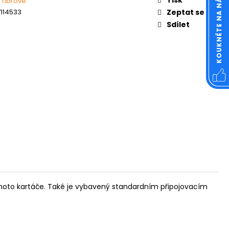
KOUKNĚTE NA NÁŠ FACEBOOK
 fíbrové
OVÁ ČTVERCOVÁ NEREZ
114533
Zeptat se
Sdílet
 tohoto kartáče. Také je vybavený standardním připojovacím