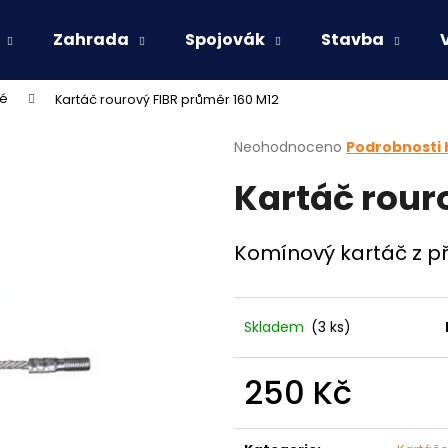
Zahrada
Spojovák
Stavba
vé
Kartáč rourový FIBR průměr 160 M12
Co potřebujete najít?
Průměrné
Neohodnoceno
Podrobnosti
hodnocení
Kartáč rour
produktu
HLEDAT
je
0,0
z
Komínový kartáč z př
5
Doporučujeme
hvězdiček.
Skladem
(3 ks)
250 Kč
Měrná
cena: