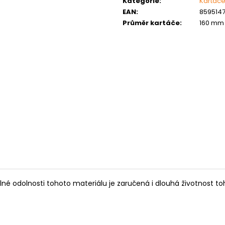
Kategorie
:
Kartáče
MATICE ŠESTIHRANNÁ PRODLOUŽENÁ
PODLOŽKA PÉR
POZINK
EAN
:
8595147
0,10 Kč
Průměr kartáče
:
160 mm
1,50 Kč
pelné odolnosti tohoto materiálu je zaručená i dlouhá životnost