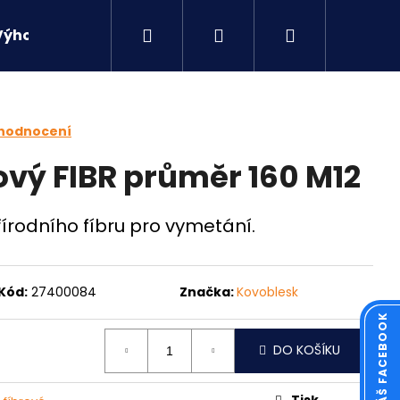
Hledat
Přihlášení
Nákupní
Výhodné sety
Kontakty
košík
 hodnocení
ový FIBR průměr 160 M12
írodního fíbru pro vymetání.
Kód:
27400084
Značka:
Kovoblesk
Následující
DO KOŠÍKU
Tisk