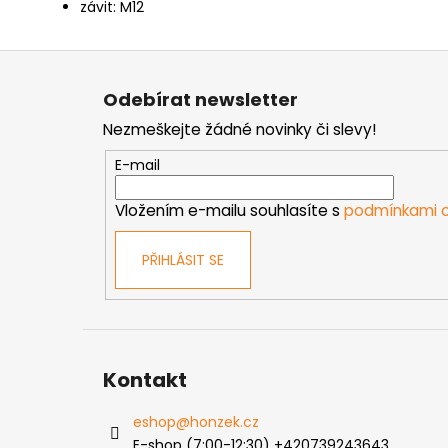
závit: M12
Z
á
Odebírat newsletter
p
Nezmeškejte žádné novinky či slevy!
a
t
E-mail
í
Vložením e-mailu souhlasíte s
podmínkami o
PŘIHLÁSIT SE
Kontakt
eshop
@
honzek.cz
E-shop (7:00-12:30) +420739243643