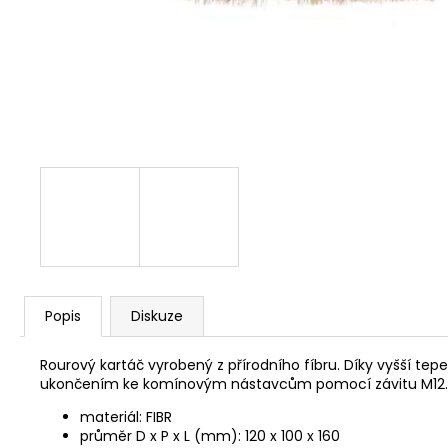
NÝT DUTÝ DVOJDÍLNÝ 3,5X10 NIKL
2 Kč
Popis
Diskuze
Rourový kartáč vyrobený z přírodního fíbru. Díky vyšší te
ukončením ke komínovým nástavcům pomocí závitu M12.
materiál: FIBR
průměr D x P x L (mm): 120 x 100 x 160