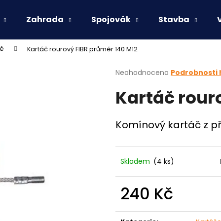
Zahrada
Spojovák
Stavba
vé
Kartáč rourový FIBR průměr 140 M12
Co potřebujete najít?
Průměrné
Neohodnoceno
Podrobnosti
hodnocení
Kartáč rour
produktu
HLEDAT
je
0,0
z
Komínový kartáč z př
5
Doporučujeme
hvězdiček.
Skladem
(4 ks)
240 Kč
Měrná
cena: