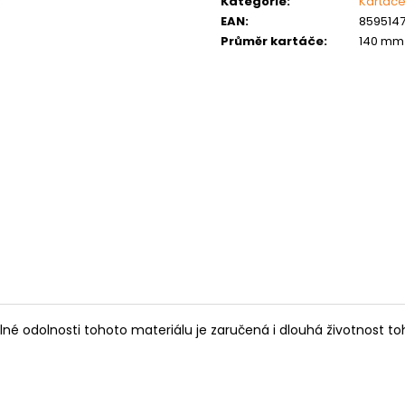
Kategorie
:
Kartáče
MATICE ŠESTIHRANNÁ PRODLOUŽENÁ
PODLOŽKA PÉR
POZINK
EAN
:
8595147
0,10 Kč
Průměr kartáče
:
140 mm
1,50 Kč
pelné odolnosti tohoto materiálu je zaručená i dlouhá životnost