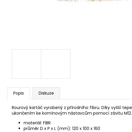
NÝT DUTÝ DVOJDÍLNÝ 3,5X10 NIKL
2 Kč
Popis
Diskuze
Rourový kartáč vyrobený z přírodního fíbru. Díky vyšší te
ukončením ke komínovým nástavcům pomocí závitu M12.
materiál: FIBR
průměr D x P x L (mm): 120 x 100 x 160