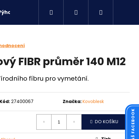
Hledat
Přihlášení
Nákupní
Výhodné sety
Kontakty
košík
 hodnocení
ový FIBR průměr 140 M12
írodního fíbru pro vymetání.
Kód:
27400067
Značka:
Kovoblesk
Následující
DO KOŠÍKU
Tisk