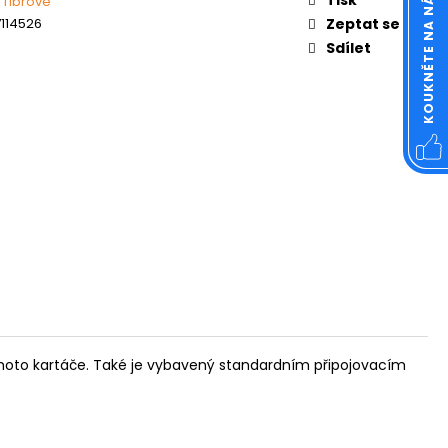
KOUKNĚTE NA NÁŠ FACEBOOK
 fíbrové
OVÁ ČTVERCOVÁ NEREZ
114526
Zeptat se
Sdílet
 tohoto kartáče. Také je vybavený standardním připojovacím