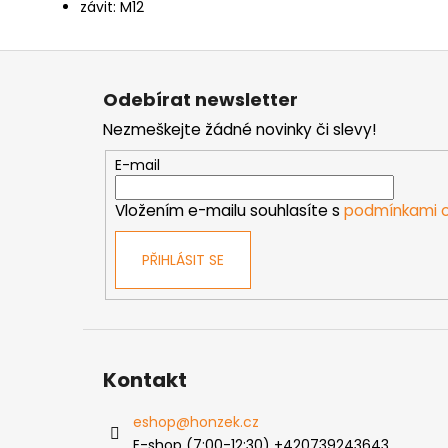
závit: M12
Z
á
Odebírat newsletter
p
Nezmeškejte žádné novinky či slevy!
a
t
E-mail
í
Vložením e-mailu souhlasíte s
podmínkami o
PŘIHLÁSIT SE
Kontakt
eshop
@
honzek.cz
E-shop (7:00-12:30) +420739243643