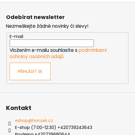
Z
á
Odebírat newsletter
p
Nezmeškejte žádné novinky či slevy!
a
t
E-mail
í
Vložením e-mailu souhlasíte s
podmínkami
ochrany osobních údajů
PŘIHLÁSIT SE
Kontakt
eshop
@
honzek.cz
E-shop (7:00-12:30) +420739243643
Prodejna +420739680644