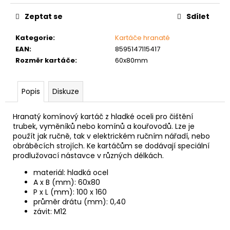
č
cena:
u
Zeptat se
Sdílet
j
e
Kategorie
:
Kartáče hranaté
m
EAN
:
8595147115417
e
Rozměr kartáče
:
60x80mm
MATICE
Popis
Diskuze
ŠESTIHRANNÁ
PRODLOUŽENÁ
POZINK
Hranatý komínový kartáč z hladké oceli pro čištění
trubek, vyměníků nebo komínů a kouřovodů. Lze je
1,50
použít jak ručně, tak v elektrickém ručním nářadí, nebo
Kč
obráběcích strojích. Ke kartáčům se dodávají speciální
prodlužovací nástavce v různých délkách.
materiál: hladká ocel
A x B (mm): 60x80
P x L (mm): 100 x 160
průměr drátu (mm): 0,40
závit: M12