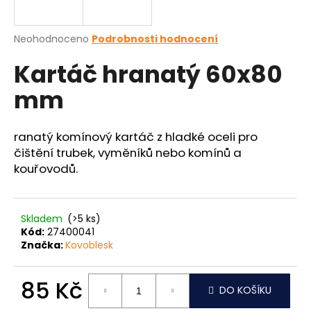
a
j
Průměrné
Neohodnoceno
Podrobnosti hodnocení
í
hodnocení
Kartáč hranatý 60x80
produktu
t
je
?
mm
0,0
z
5
hvězdiček.
ranatý komínový kartáč z hladké oceli pro
čištění trubek, vyměníků nebo komínů a
HLEDAT
kouřovodů.
Skladem
(>5 ks)
D
Kód:
27400041
o
Značka:
Kovoblesk
p
o
r
85 Kč
DO KOŠÍKU
u
Měrná