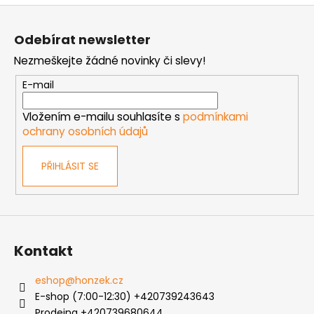
Z
á
Odebírat newsletter
p
Nezmeškejte žádné novinky či slevy!
a
t
E-mail
í
Vložením e-mailu souhlasíte s
podmínkami
ochrany osobních údajů
PŘIHLÁSIT SE
Kontakt
eshop
@
honzek.cz
E-shop (7:00-12:30) +420739243643
Prodejna +420739680644