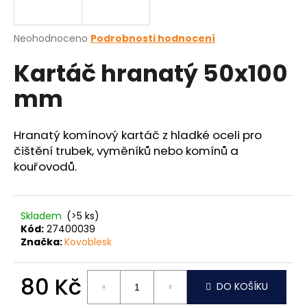
a
j
Průměrné
Neohodnoceno
Podrobnosti hodnocení
í
hodnocení
Kartáč hranatý 50x100
produktu
t
je
?
mm
0,0
z
5
hvězdiček.
Hranatý komínový kartáč z hladké oceli pro
čištění trubek, vyměníků nebo komínů a
HLEDAT
kouřovodů.
Skladem
(>5 ks)
D
Kód:
27400039
o
Značka:
Kovoblesk
p
o
r
80 Kč
DO KOŠÍKU
u
Měrná