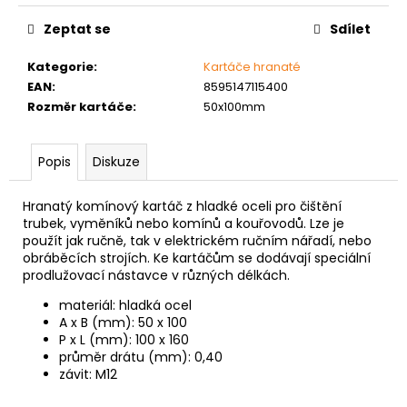
č
cena:
u
Zeptat se
Sdílet
j
e
Kategorie
:
Kartáče hranaté
m
EAN
:
8595147115400
e
Rozměr kartáče
:
50x100mm
PODLOŽKA
Popis
Diskuze
PÉROVÁ
ČTVERCOVÁ
NEREZ
Hranatý komínový kartáč z hladké oceli pro čištění
trubek, vyměníků nebo komínů a kouřovodů. Lze je
0,10
použít jak ručně, tak v elektrickém ručním nářadí, nebo
Kč
obráběcích strojích. Ke kartáčům se dodávají speciální
prodlužovací nástavce v různých délkách.
materiál: hladká ocel
A x B (mm): 50 x 100
P x L (mm): 100 x 160
průměr drátu (mm): 0,40
závit: M12