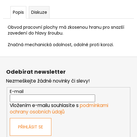
č
u
Popis
Diskuze
j
e
m
Obvod pracovní plochy má zkosenou hranu pro snazší
zavedení do hlavy šroubu.
e
Značná mechanická odolnost, odolné proti korozi.
MATICE
ŠESTIHRANNÁ
Z
PŘESNÁ
á
NEREZ
Odebírat newsletter
p
0,30
Nezmeškejte žádné novinky či slevy!
Kč
a
t
E-mail
í
Vložením e-mailu souhlasíte s
podmínkami
ochrany osobních údajů
PŘIHLÁSIT SE