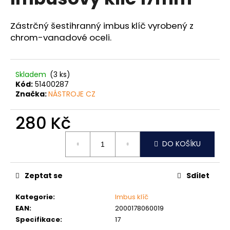
je
a
0,0
z
j
Zástrčný šestihranný imbus klíč vyrobený z
5
chrom-vanadové oceli.
í
hvězdiček.
t
?
Skladem
(3 ks)
Kód:
51400287
Značka:
NÁSTROJE CZ
280 Kč
HLEDAT
Měrná
DO KOŠÍKU
cena:
D
o
Zeptat se
Sdílet
p
o
Kategorie
:
Imbus klíč
r
EAN
:
2000178060019
u
Specifikace
:
17