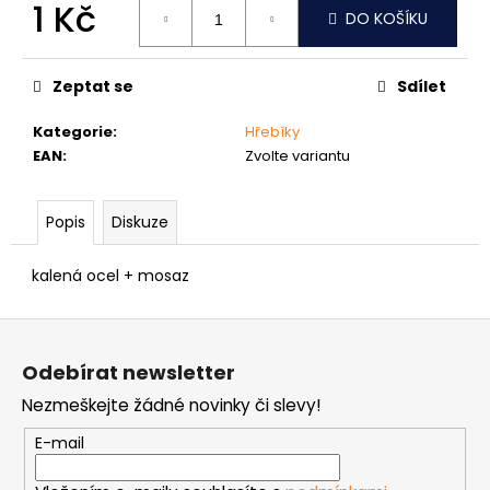
č
1 Kč
DO KOŠÍKU
u
Měrná
j
cena:
e
Zeptat se
Sdílet
m
e
Kategorie
:
Hřebíky
EAN
:
Zvolte variantu
ŠROUB
DO
Popis
Diskuze
KOVU
SAMOVRTNÝ
TEX
kalená ocel + mosaz
ŠESTIHRANNÁ
HLAVA
5,5
Z
MM
á
1
Odebírat newsletter
p
Kč
Nezmeškejte žádné novinky či slevy!
a
t
E-mail
í