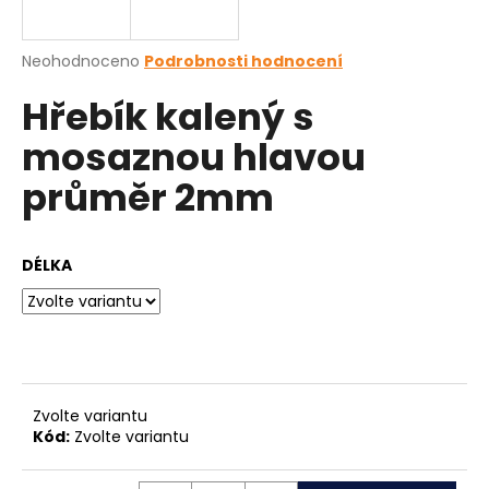
a
j
Průměrné
Neohodnoceno
Podrobnosti hodnocení
í
hodnocení
Hřebík kalený s
produktu
t
je
?
mosaznou hlavou
0,0
z
průměr 2mm
5
hvězdiček.
HLEDAT
DÉLKA
D
o
p
Zvolte variantu
o
Kód:
Zvolte variantu
r
u