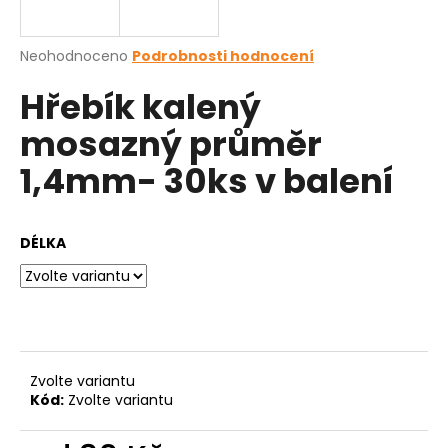
a
j
Průměrné
Neohodnoceno
Podrobnosti hodnocení
í
hodnocení
Hřebík kalený
produktu
t
je
?
mosazný průměr
0,0
z
1,4mm- 30ks v balení
5
hvězdiček.
HLEDAT
DÉLKA
D
o
p
Zvolte variantu
o
Kód:
Zvolte variantu
r
u