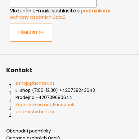
í
Vložením e-mailu souhlasíte s
podmínkami
ochrany osobních údajů
PŘIHLÁSIT SE
Kontakt
eshop
@
honzek.cz
E-shop (7:00-12:30) +420739243643
Prodejna +420739680644
Koukněte na náš Facebook
zelezarstvi.honzek
Obchodní podmínky
Ochrana osobních údajů