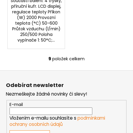
Součástí balení: 4 trysky,
příruční kufr. LCD displej,
regulace teploty Příkon
(W) 2000 Provozní
teplota (°C) 50-600
Průtok vzduchu (l/min)
250/500 Poloha
vypínače 1: 50°C;...
9
položek celkem
O
v
Z
l
á
á
Odebírat newsletter
d
p
a
Nezmeškejte žádné novinky či slevy!
a
c
t
E-mail
í
í
p
Vložením e-mailu souhlasíte s
podmínkami
r
ochrany osobních údajů
v