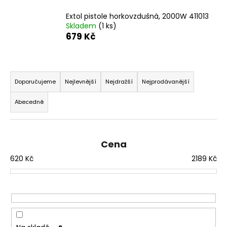
a
Extol pistole horkovzdušná, 2000W 411013
j
Skladem
(1 ks)
679 Kč
í
t
?
Ř
a
Doporučujeme
Nejlevnější
Nejdražší
Nejprodávanější
z
Abecedně
e
HLEDAT
n
í
Cena
p
620
Kč
2189
Kč
r
D
o
o
p
d
o
u
r
k
u