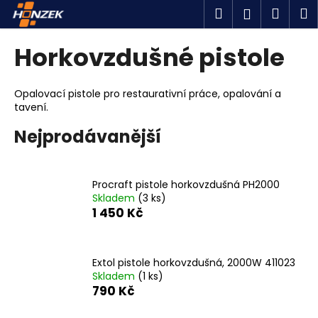
K
Přejít
Hledat
Náku
M
Přihlášen
na
o
obsah
Zpět
Zpět
košík
š
Horkovzdušné pistole
í
C
k
o
Opalovací pistole pro restaurativní práce, opalování a
tavení.
p
o
Nejprodávanější
t
ř
e
Procraft pistole horkovzdušná PH2000
Skladem
(3 ks)
b
1 450 Kč
u
j
e
Extol pistole horkovzdušná, 2000W 411023
Skladem
(1 ks)
t
790 Kč
e
n