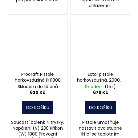
chlazením.
Procraft Pistole
Extol pistole
horkovzdušná PH1800
horkovzdušná, 2000W
411013
Skladem do 14 dnů
Skladem
(1 ks)
620 Kč
679 Kč
DO KOŠÍKU
DO KOŠÍKU
Součástí balení: 4 trysky.
Pistole umožňuje
Napájení (V) 230 Příkon
nastavit dva stupně
(W) 1800 Provozní
lišící se teplotním