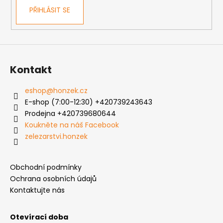
k
PŘIHLÁSIT SE
y
v
ý
p
i
s
Kontakt
u
eshop
@
honzek.cz
E-shop (7:00-12:30) +420739243643
Prodejna +420739680644
Koukněte na náš Facebook
zelezarstvi.honzek
Obchodní podmínky
Ochrana osobních údajů
Kontaktujte nás
Otevírací doba