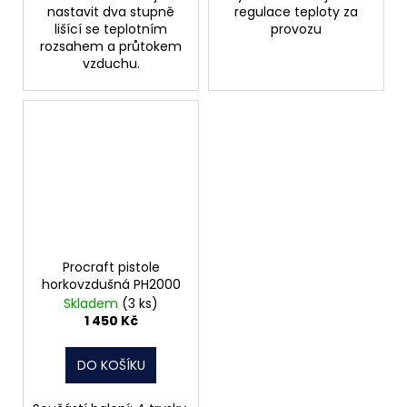
nastavit dva stupně
regulace teploty za
lišící se teplotním
provozu
rozsahem a průtokem
vzduchu.
Procraft pistole
horkovzdušná PH2000
Skladem
(3 ks)
1 450 Kč
DO KOŠÍKU