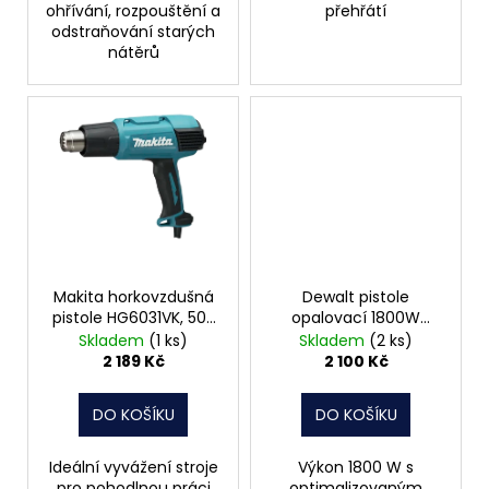
ohřívání, rozpouštění a
přehřátí
odstraňování starých
nátěrů
Makita horkovzdušná
Dewalt pistole
pistole HG6031VK, 50-
opalovací 1800W
600°C,1800W
D26411
Skladem
(1 ks)
Skladem
(2 ks)
2 189 Kč
2 100 Kč
DO KOŠÍKU
DO KOŠÍKU
Ideální vyvážení stroje
Výkon 1800 W s
pro pohodlnou práci
optimalizovaným