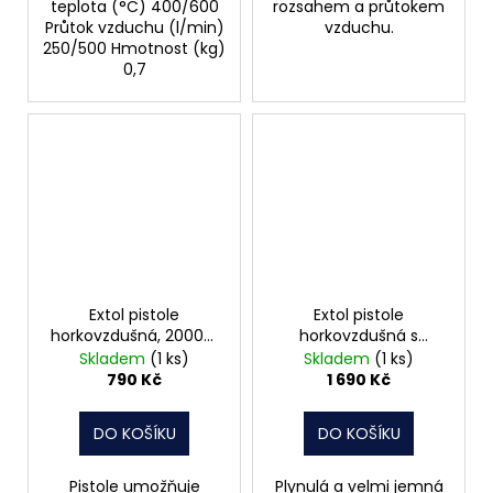
teplota (°C) 400/600
rozsahem a průtokem
Průtok vzduchu (l/min)
vzduchu.
250/500 Hmotnost (kg)
0,7
Extol pistole
Extol pistole
horkovzdušná, 2000W
horkovzdušná s
411023
plynulou regulací
Skladem
(1 ks)
Skladem
(1 ks)
teploty a proudu
790 Kč
1 690 Kč
vzduchu, 2000W,
8794800
DO KOŠÍKU
DO KOŠÍKU
Pistole umožňuje
Plynulá a velmi jemná