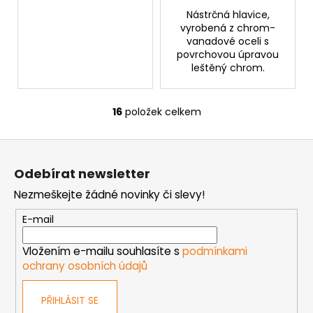
Nástrčná hlavice,
vyrobená z chrom-
vanadové oceli s
povrchovou úpravou
leštěný chrom.
16
položek celkem
O
v
Z
l
á
á
Odebírat newsletter
d
p
a
Nezmeškejte žádné novinky či slevy!
a
c
t
E-mail
í
í
p
Vložením e-mailu souhlasíte s
podmínkami
r
ochrany osobních údajů
v
k
PŘIHLÁSIT SE
y