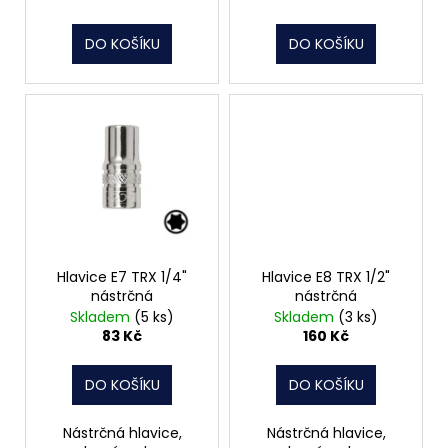
k
t
DO KOŠÍKU
DO KOŠÍKU
ů
Hlavice E7 TRX 1/4"
Hlavice E8 TRX 1/2"
nástrčná
nástrčná
Skladem
(5 ks)
Skladem
(3 ks)
83 Kč
160 Kč
DO KOŠÍKU
DO KOŠÍKU
Nástrčná hlavice,
Nástrčná hlavice,