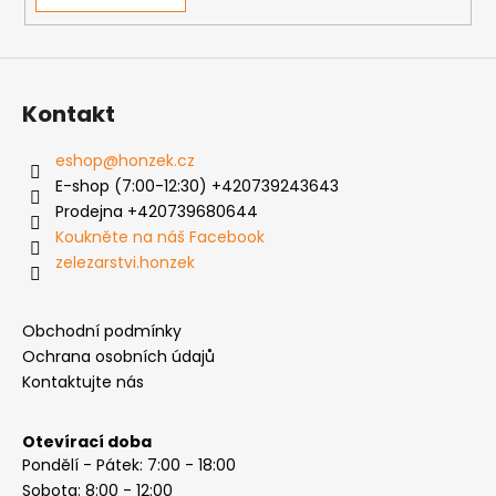
v
ý
p
i
s
Kontakt
u
eshop
@
honzek.cz
E-shop (7:00-12:30) +420739243643
Prodejna +420739680644
Koukněte na náš Facebook
zelezarstvi.honzek
Obchodní podmínky
Ochrana osobních údajů
Kontaktujte nás
Otevírací doba
Pondělí - Pátek: 7:00 - 18:00
Sobota: 8:00 - 12:00