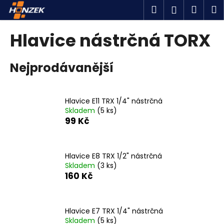
K
Přejít
Hledat
Náku
M
Přihlášen
na
o
obsah
Zpět
Zpět
košík
š
Hlavice nástrčná TORX
í
C
k
Nejprodávanější
o
p
o
Hlavice E11 TRX 1/4" nástrčná
t
Skladem
(5 ks)
ř
99 Kč
e
b
u
Hlavice E8 TRX 1/2" nástrčná
Skladem
(3 ks)
j
160 Kč
e
t
e
Hlavice E7 TRX 1/4" nástrčná
n
Skladem
(5 ks)