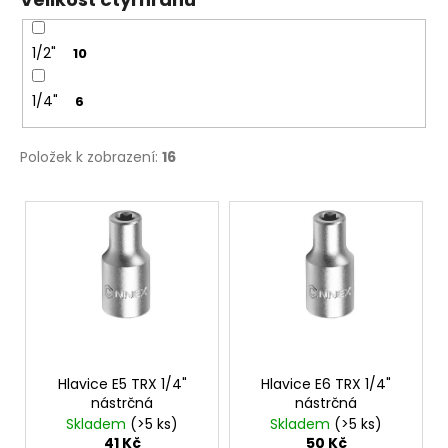
č
u
j
1/2"
10
e
m
1/4"
6
e
Položek k zobrazení:
16
NÝT
TRHACÍ
V
S
VELKOU
ý
HLAVOU
p
PRŮMĚR
NÝTU
i
4MM
s
AL/ST
p
1
Kč
r
o
Hlavice E5 TRX 1/4"
Hlavice E6 TRX 1/4"
nástrčná
nástrčná
d
Skladem
(>5 ks)
Skladem
(>5 ks)
u
41 Kč
50 Kč