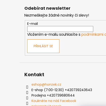
á
Odebírat newsletter
p
Nezmeškejte žádné novinky či slevy!
a
t
E-mail
í
Vložením e-mailu souhlasíte s
podmínkami o
PŘIHLÁSIT SE
Kontakt
eshop
@
honzek.cz
E-shop (7:00-12:30) +420739243643
Prodejna +420739680644
Koukněte na náš Facebook