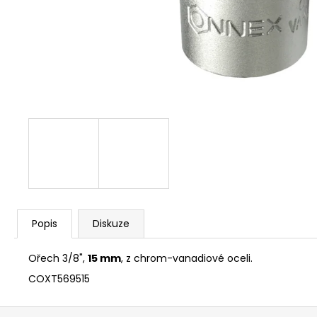
NÝT DUTÝ DVOJDÍLNÝ 3,5X10 NIKL
2 Kč
Popis
Diskuze
Ořech 3/8",
15 mm
, z chrom-vanadiové oceli.
COXT569515
Z