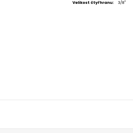
MATICE ŠESTIHRANNÁ PRODLOUŽENÁ
PODLOŽKA PÉR
Velikost čtyřhranu
:
3/8"
POZINK
0,10 Kč
1,50 Kč