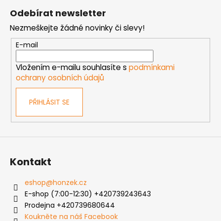
á
Odebírat newsletter
p
Nezmeškejte žádné novinky či slevy!
a
t
E-mail
í
Vložením e-mailu souhlasíte s
podmínkami
ochrany osobních údajů
PŘIHLÁSIT SE
Kontakt
eshop
@
honzek.cz
E-shop (7:00-12:30) +420739243643
Prodejna +420739680644
Koukněte na náš Facebook