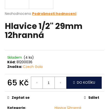
a
j
Průměrné
Neohodnoceno
Podrobnosti hodnocení
í
hodnocení
Hlavice 1/2" 29mm
produktu
t
je
?
12hranná
0,0
z
5
hvězdiček.
HLEDAT
Skladem
(4 ks)
Kód:
81200036
Značka:
Czech Gola
D
65 Kč
o
DO KOŠÍKU
p
Měrná
o
cena:
Zeptat se
Sdílet
r
u
Kategorie
:
Hlavice 12hranné