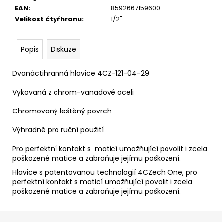
č
EAN
:
8592667159600
u
Velikost čtyřhranu
:
1/2"
j
e
m
Popis
Diskuze
e
Dvanáctihranná hlavice 4CZ-121-04-29
VRUT
Vykovaná z chrom-vanadové oceli
ZAPUŠTĚNÁ
HLAVA
PRŮMĚR
Chromovaný leštěný povrch
6MM
Výhradně pro ruční použití
0,60
Kč
Pro perfektní kontakt s maticí umožňující povolit i zcela
poškozené matice a zabraňuje jejímu poškození.
Hlavice s patentovanou technologií 4CZech One, pro
perfektní kontakt s maticí umožňující povolit i zcela
poškozené matice a zabraňuje jejímu poškození.
Z