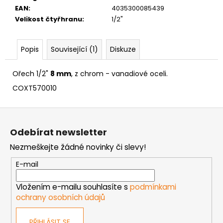
č
EAN
:
4035300085439
u
Velikost čtyřhranu
:
1/2"
j
e
m
Popis
Související (1)
Diskuze
e
Ořech 1/2"
8 mm
, z chrom - vanadiové oceli.
VRUT
COXT570010
ZAPUŠTĚNÁ
HLAVA
PRŮMĚR
Z
6MM
á
Odebírat newsletter
0,60
p
Kč
Nezmeškejte žádné novinky či slevy!
a
t
E-mail
í
Vložením e-mailu souhlasíte s
podmínkami
ochrany osobních údajů
PŘIHLÁSIT SE