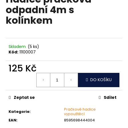
je
a
odpadní 4m s
0,0
z
j
kolínkem
5
í
hvězdiček.
t
?
Skladem
(5 ks)
Kód:
11100007
125 Kč
HLEDAT
Měrná
DO KOŠÍKU
cena:
D
o
Zeptat se
Sdílet
p
o
Pračkové hadice
Kategorie
:
vypouštěcí
r
EAN
:
8595698444004
u