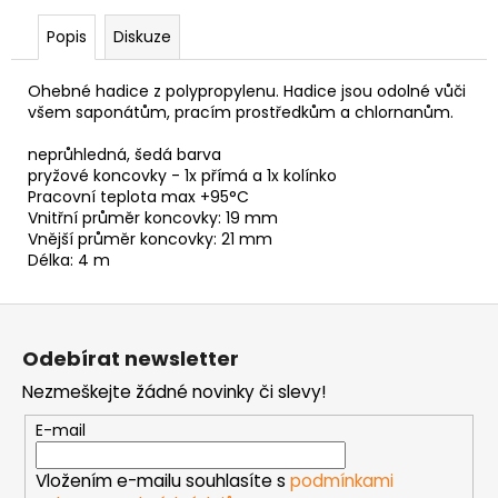
č
u
Popis
Diskuze
j
e
Ohebné hadice z polypropylenu. Hadice jsou odolné vůči
m
všem saponátům, pracím prostředkům a chlornanům.
e
neprůhledná, šedá barva
pryžové koncovky - 1x přímá a 1x kolínko
NÝT
Pracovní teplota max +95°C
TRHACÍ
Vnitřní průměr koncovky: 19 mm
S
Vnější průměr koncovky: 21 mm
VELKOU
Délka: 4 m
HLAVOU
PRŮMĚR
NÝTU
Z
4MM
á
AL/ST
Odebírat newsletter
p
1
Kč
Nezmeškejte žádné novinky či slevy!
a
t
E-mail
í
Vložením e-mailu souhlasíte s
podmínkami