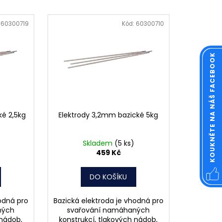
OVÁ ČTVERCOVÁ NEREZ
:
60300719
Kód:
60300710
KOUKNĚTE NA NÁŠ FACEBOOK
ké 2,5kg
Elektrody 3,2mm bazické 5kg
Skladem
(5 ks)
459 Kč
DO KOŠÍKU
odná pro
Bazická elektroda je vhodná pro
ných
svařování namáhaných
 nádob,
konstrukcí, tlakových nádob,