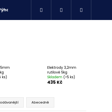
Hledat
Přihlášení
Nákupní
Výhodné sety
Kontakty
košík
 2,5mm
Elektrody 3,2mm
5kg
rutilové 5kg
4 ks)
Skladem
(>5 ks)
435 Kč
Následující
rodávanější
Abecedně