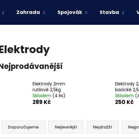
Zahrada
Spojovák
Stavba
Co potřebujete najít?
Elektrody
HLEDAT
Nejprodávanější
Doporučujeme
Elektrody 2mm
Elektrody
rutilové 2,5kg
bazické 2,
Skladem
(4 ks)
Skladem
(
289 Kč
250 Kč
Ř
a
Doporučujeme
Nejlevnější
Nejdražší
Nejp
z