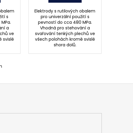
 obalem
Elektrody s rutilových obalem
ití s
pro univerzální použití s
 MPa.
pevností do cca 480 MPa.
ní a
Vhodná pro stehování a
echů ve
svařování tenkých plechů ve
 svislé
všech polohách kromě svislé
shora dolů.
m