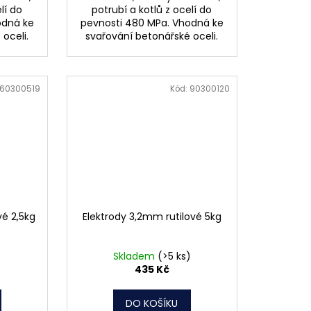
lí do
potrubí a kotlů z ocelí do
odná ke
pevnosti 480 MPa. Vhodná ke
oceli.
svařování betonářské oceli.
60300519
Kód:
90300120
vé 2,5kg
Elektrody 3,2mm rutilové 5kg
Skladem
(>5 ks)
435 Kč
DO KOŠÍKU