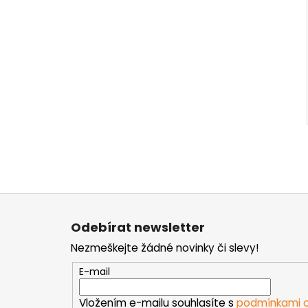
Z
á
Odebírat newsletter
p
Nezmeškejte žádné novinky či slevy!
a
t
E-mail
í
Vložením e-mailu souhlasíte s
podmínkami o