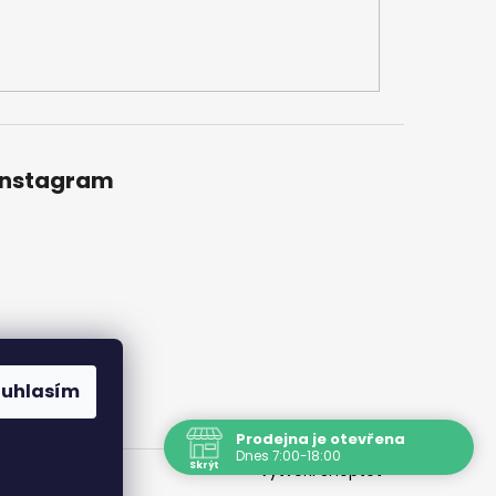
Instagram
ouhlasím
Prodejna je otevřena
Dnes 7:00-18:00
Skrýt
Vytvořil Shoptet
Navštivte nás osobně