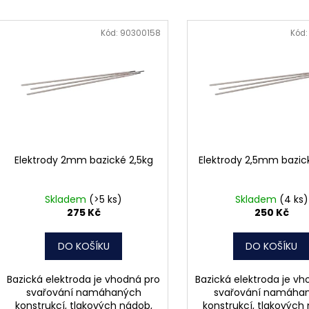
MATICE ŠESTIHRANNÁ PRODLOUŽENÁ
PODLOŽKA PÉR
e
POZINK
V
0,10 Kč
n
ý
1,50 Kč
Kód:
90300158
Kód
í
p
p
i
r
s
o
p
d
r
u
o
k
d
Elektrody 2mm bazické 2,5kg
Elektrody 2,5mm bazic
t
u
ů
k
Skladem
(>5 ks)
Skladem
(4 ks)
t
275 Kč
250 Kč
ů
DO KOŠÍKU
DO KOŠÍKU
Bazická elektroda je vhodná pro
Bazická elektroda je vh
svařování namáhaných
svařování namáha
konstrukcí, tlakových nádob,
konstrukcí, tlakových