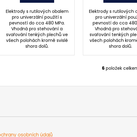
Elektrody s rutilových obalem
Elektrody s rutilových
pro univerzální použití s
pro univerzální použ
pevností do cca 480 MPa.
pevností do cca 480
Vhodná pro stehování a
Vhodná pro stehová
svařování tenkých plechů ve
svařování tenkých pl
všech polohách kromě svislé
všech polohách kromě
shora dolů.
shora dolů.
6
položek celke
O
v
l
á
d
a
c
í
p
r
chrany osobních údajů