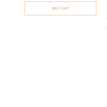
0
KS /
0 KČ