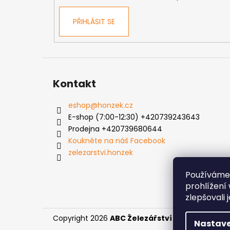
PŘIHLÁSIT SE
Kontakt
eshop
@
honzek.cz
E-shop (7:00-12:30) +420739243643
Prodejna +420739680644
Koukněte na náš Facebook
zelezarstvi.honzek
Používáme
prohlížení
zlepšovali 
Copyright 2026
ABC Železářství Honzek
. Všech
Nastave