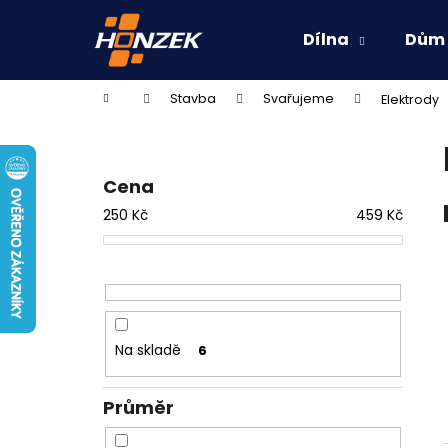
K
Přejít
na
o
Dílna
Dům
obsah
Zpět
Zpět
š
do
do
í
Domů
Stavba
Svařujeme
Elektrody
k
obchodu
obchodu
P
o
s
Cena
t
250
Kč
459
Kč
r
a
n
n
í
Na skladě
6
p
a
Průměr
n
e