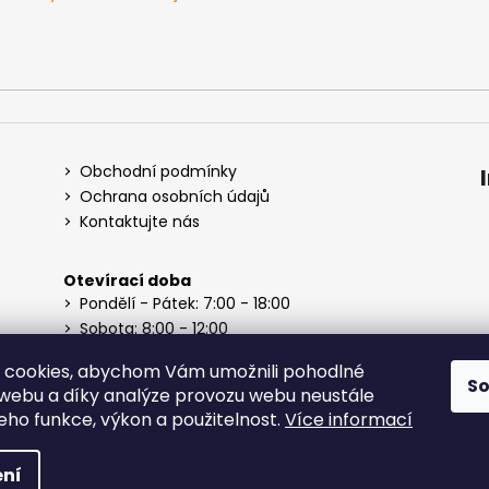
v
k
y
v
ý
p
i
s
Obchodní podmínky
u
Ochrana osobních údajů
Kontaktujte nás
Otevírací doba
Pondělí - Pátek: 7:00 - 18:00
Sobota: 8:00 - 12:00
Neděle: Zavřeno
 cookies, abychom Vám umožnili pohodlné
S
 webu a díky analýze provozu webu neustále
jeho funkce, výkon a použitelnost.
Více informací
na práva vyhrazena.
ní