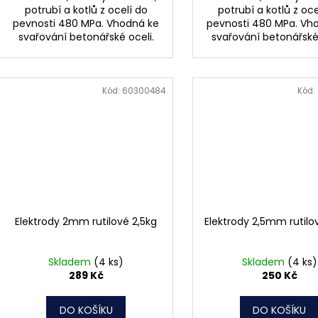
potrubí a kotlů z ocelí do
potrubí a kotlů z oce
pevnosti 480 MPa. Vhodná ke
pevnosti 480 MPa. Vh
svařování betonářské oceli.
svařování betonářské 
Kód:
60300484
Kód:
Elektrody 2mm rutilové 2,5kg
Elektrody 2,5mm rutilo
Skladem
(4 ks)
Skladem
(4 ks)
289 Kč
250 Kč
DO KOŠÍKU
DO KOŠÍKU