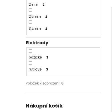
NÝT DUTÝ DVOJDÍLNÝ 3,5X10 NIKL
l
2mm
2
2 Kč
2,5mm
2
3,2mm
2
Elektrody
bázické
3
rutilové
3
Položek k zobrazení:
6
Nákupní košík