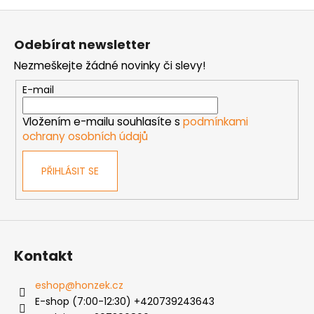
Z
á
Odebírat newsletter
p
Nezmeškejte žádné novinky či slevy!
a
t
E-mail
í
Vložením e-mailu souhlasíte s
podmínkami
ochrany osobních údajů
PŘIHLÁSIT SE
Kontakt
eshop
@
honzek.cz
E-shop (7:00-12:30) +420739243643