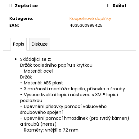
č
Zeptat se
Sdílet
u
j
Kategorie
:
Koupelnové doplňky
e
EAN
:
4035300998425
m
e
Popis
Diskuze
MATICE
ŠESTIHRANNÁ
Skládající se z:
PŘESNÁ
Držák toaletiního papíru s krytkou
POZINK
- Materiál: ocel
Držák
0,10
Kč
- Materiál: ABS plast
- 3 možnosti montáže: lepidlo, přísavka a šrouby
- Vysoce kvalitní lepicí nástavec s 3M ® lepicí
podložkou
- Upevnění přísavky pomocí vakuového
šroubového spojení
- Upevnění pomocí hmoždinek (pro tvrdý kámen)
a šroubů (nerez)
- Rozměry: vnější ø 72 mm