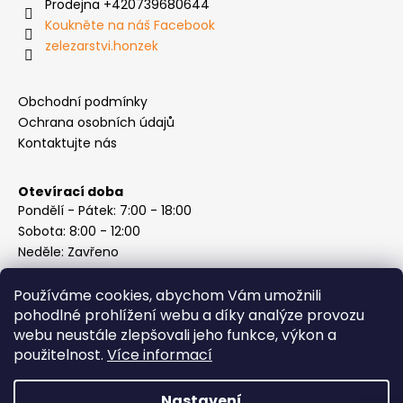
Prodejna +420739680644
Koukněte na náš Facebook
zelezarstvi.honzek
Obchodní podmínky
Ochrana osobních údajů
Kontaktujte nás
Otevírací doba
Pondělí - Pátek: 7:00 - 18:00
Sobota: 8:00 - 12:00
Neděle: Zavřeno
Používáme cookies, abychom Vám umožnili
pohodlné prohlížení webu a díky analýze provozu
webu neustále zlepšovali jeho funkce, výkon a
Instagram
použitelnost.
Více informací
Nastavení