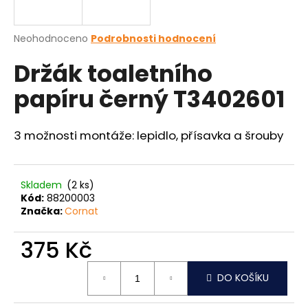
a
j
Průměrné
Neohodnoceno
Podrobnosti hodnocení
í
hodnocení
Držák toaletního
produktu
t
je
?
papíru černý T3402601
0,0
z
5
hvězdiček.
3 možnosti montáže: lepidlo, přísavka a šrouby
HLEDAT
Skladem
(2 ks)
Kód:
88200003
Značka:
Cornat
D
o
375 Kč
p
o
Měrná
r
DO KOŠÍKU
cena:
u